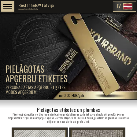
BestLabels™ Latvija
LV
www.bestlabels.lv
PIELĀGOTAS
APĢĒRBU ETIĶETES
PERSONALIZĒTAS APĢĒRBU ETIĶETES
MODES APĢĒRBIEM
...no 0,03 EUR/gab.
Pielāgotas etiķetes un plombas
Pievienojiet papildu vērtību jūsu pārdotajiem produktiem un padariet savu zīmolu vēl populārāku un
pieprasītāku tirgū, izmantojot pielāgotas kartona etiķetes ar izcilu dizainu, plastmasas plombas un austas
etiķetes ar savu vārdu vai preču zīmi.