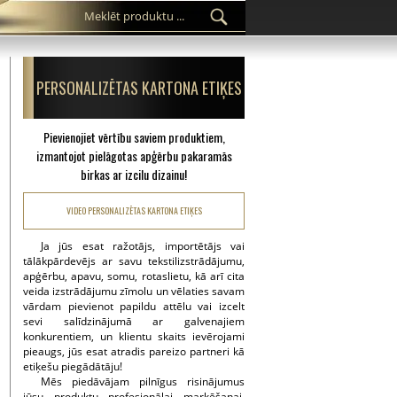
PERSONALIZĒTAS KARTONA ETIĶES
Pievienojiet vērtību saviem produktiem,
izmantojot pielāgotas apģērbu pakaramās
birkas ar izcilu dizainu!
VIDEO PERSONALIZĒTAS KARTONA ETIĶES
Ja jūs esat ražotājs, importētājs vai
tālākpārdevējs ar savu tekstilizstrādājumu,
apģērbu, apavu, somu, rotaslietu, kā arī cita
veida izstrādājumu zīmolu un vēlaties savam
vārdam pievienot papildu attēlu vai izcelt
sevi salīdzinājumā ar galvenajiem
konkurentiem, un klientu skaits ievērojami
pieaugs, jūs esat atradis pareizo partneri kā
etiķešu piegādātāju!
Mēs piedāvājam pilnīgus risinājumus
jūsu produktu profesionālai marķēšanai,