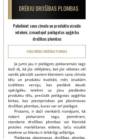
DRĒBJU DROŠĪBAS PLOMBAS
Palieliniet sava zīmola un produktu vizuālo
ietekmi, izmantojot pielāgotas apģērba
drošības plombas
VIDEO DRĒBJU DROŠĪBAS PLOMBAS
Ja jums jau ir pielāgots piekaramais tags
tieši tā, kā jūs vēlējāties, bet jūs vēlaties vēl
vairāk pārsūtīt saviem klientiem sava zīmola
tēlu un produktu kvalitāti, mēs iesakām
izvēlēties versiju, kas piedāvā daudz
spēcīgāku ietekmi uz jūsu piedāvāto
produktu tēlu, precīzāk pielāgotas apģērba
birkas, kas piestiprinātas pie plastmasas
drošības plombas, kuras var arī pielāgot.
Protams, ir daži vienkārši risinājumi, kā
noķert piekaramo tagu, piemēram,
standarta drošības plombas vai klasiskā
pistoles marķēšanas etiķete, taču vizuālā
ietekme uz klientu ir ārkārtīgi atšķirīga.
Pielāgota plastmasas drošības plomba,