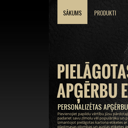
SĀKUMS
PRODUKTI
PIELĀGOTA
APĢĒRBU E
PERSONALIZĒTAS APĢĒRBU
Pievienojiet papildu vērtību jūsu pārdot
padariet savu zīmolu vēl populārāku un pi
izmantojot pielāgotas kartona etiķetes ar i
plastmasas plombas un austas etiķetes ar