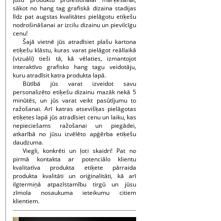
sākot no hang tag grafiskā dizaina stadijas
līdz pat augstas kvalitātes pielāgotu etiķešu
nodrošināšanai ar izcilu dizainu un pievilcīgu
cenu!
Šajā vietnē jūs atradīsiet plašu kartona
etiķešu klāstu, kuras varat pielāgot reāllaikā
(vizuāli) tieši tā, kā vēlaties, izmantojot
interaktīvo grafisko hang tagu veidotāju,
kuru atradīsit katra produkta lapā.
Būtībā jūs varat izveidot savu
personalizēto etiķešu dizainu mazāk nekā 5
minūtēs, un jūs varat veikt pasūtījumu to
ražošanai. Arī katras atsevišķas pielāgotas
etiķetes lapā jūs atradīsiet cenu un laiku, kas
nepieciešams ražošanai un piegādei,
atkarībā no jūsu izvēlēto apģērba etiķešu
daudzuma.
Viegli, konkrēti un ļoti skaidri! Pat no
pirmā kontakta ar potenciālo klientu
kvalitatīva produkta etiķete pārraida
produkta kvalitāti un oriģinalitāti, kā arī
ilgtermiņā atpazīstamību tirgū un jūsu
zīmola nosaukuma ieteikumu citiem
klientiem.