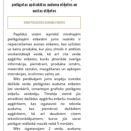
pielāgotas apdrukātas auduma etiķetes un
austas etiķetes
VIDEO PIELĀGOTAS AUDUMA ETIĶETES
Papildus visām iepriekš minētajām
pielāgotajām etiķetēm jums noteikti ir
nepieciešamas austas etiķetes, kas uzšūtas
uz katra produkta, kur jūsu zīmols ir attēlots
visskaistākajā veidā, kā arī cita veida
apģērbu etiķetes, kurās jānorāda svarīga
informācija, piemēram, produkta izmērs,
materiāla sastāvs, mazgāšanas un apkopes
instrukcijas, izcelsmes valsts utt.
Mēs piedāvājam jums iespēju izveidot
dažāda veida pielāgotas auduma etiķetes
ļoti vienkārši, izmantojot grafisko pielāgoto
etiķešu veidotāju. Tīmekļa vietnē jūs
atradīsiet dažādus apģērbu etiķešu modeļus
apģērbiem, kas izgatavoti no tekstila
auduma, kas piemēroti dažādiem
apģērbiem, kā arī daudziem citiem
tekstilizstrādājumiem, kurus jūs varat
pielāgot reāllaikā mazāk nekā 5 minūtēs.
Mēs izgatavojam 2 veidu auduma