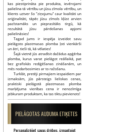
kas piestiprināta pie produkta, ievērojami
palielina tā vērtību un jūsu zīmola vērtību, un
klients uztver šo "ziņojumu" caur kvalitāti un
oriģinalitāti, tāpēc jūsu zīmols kļūst arvien
pazīstamāks un pieprasītāks tirgū, kā
rezultātā jūsu pārdošanas apjomi
palielināsies!
Tagad jums ir iespēja izveidot savu
pielāgoto plastmasas plomba ļoti vienkārši
un ātri, tieši tā, kā vēlaties!
Šajā vietnē jūs atradīsit dažādus apģērba
plomba, kurus varat pielāgot reāllaikā, pat
bez grafiskās rediģēšanas zināšanām, un
mēs nodarbosimies ar to ražošanu.
Turklāt, pretēji pirmajiem iespaidiem par
izmaksām, jūs pārsteigs lieliskas cenas,
praktiski pielāgotā plastmasas plomba
marķējuma vienības cena ir nenozīmīga
jebkuram produktam, ka tas tiktu pievienots!
PIELĀGOTAS AUDUMA ETIĶETES
Personalizējiet savas drēbes, izmantojot