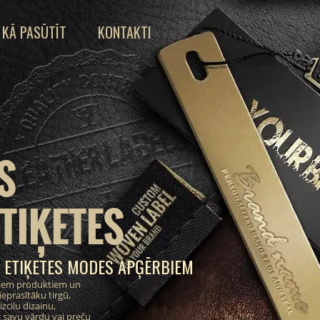
KĀ PASŪTĪT
KONTAKTI
S
TIĶETES
 ETIĶETES MODES APĢĒRBIEM
ajiem produktiem un
eprasītāku tirgū,
zcilu dizainu,
 savu vārdu vai preču