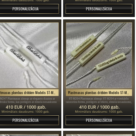
maisiņiem, rotaslietām utt.
un daudziem citiem apģērbiem, apaviem un somām.
PERSONALIZĀCIJA
PERSONALIZĀCIJA
Plastmasas plombas drēbēm Modelis ST-M247
Plastmasas plombas drēbēm Modelis ST-M204
M247 Plastmasas zīmogs ar elegantu dizainu ar
ST-M204 Plastmasas zīmogs ST-M204 ar vienkāršu
ndrisku formu, kas pielāgots ar zīmola nosaukumu
taisnstūra formu, pielāgots ar tekstu, zīmola nosaukumu,
47, ideāli piemērots tādiem produktiem kā dāmu
zīmi, tīmekļa vietni utt., Un logotipu / emblēmu, kas
410 EUR / 1000 gab.
410 EUR / 1000 gab.
vīriešu apģērbi, apavi, rotaslietas, pulksteņi utt.
piemērots jebkura veida izstrādājumiem tekstila jomā,
Minimālais daudzums: 1000 gab.
Minimālais daudzums: 1000 gab.
apģērbiem, apaviem, somām.
PERSONALIZĀCIJA
PERSONALIZĀCIJA