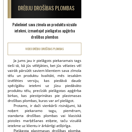
DRĒBJU DROŠĪBAS PLOMBAS
Palieliniet sava zīmola un produktu vizuālo
ietekmi, izmantojot pielāgotas apģērba
drošības plombas
VIDEO DRĒBJU DROŠĪBAS PLOMBAS
Ja jums jau ir pielāgots piekaramais tags
tieši tā, kā jūs vēlējāties, bet jūs vēlaties vēl
vairāk pārsūtīt saviem klientiem sava zīmola
tēlu un produktu kvalitāti, mēs iesakām
izvēlēties versiju, kas piedāvā daudz
spēcīgāku ietekmi uz jūsu piedāvāto
produktu tēlu, precīzāk pielāgotas apģērba
birkas, kas piestiprinātas pie plastmasas
drošības plombas, kuras var arī pielāgot.
Protams, ir daži vienkārši risinājumi, kā
noķert piekaramo tagu, piemēram,
standarta drošības plombas vai klasiskā
pistoles marķēšanas etiķete, taču vizuālā
ietekme uz klientu ir ārkārtīgi atšķirīga.
Pielāgota plastmasas drošības plomba,