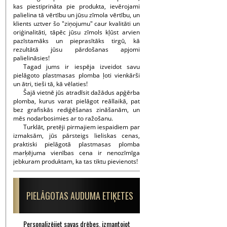
kas piestiprināta pie produkta, ievērojami
palielina tā vērtību un jūsu zīmola vērtību, un
klients uztver šo "ziņojumu" caur kvalitāti un
oriģinalitāti, tāpēc jūsu zīmols kļūst arvien
pazīstamāks un pieprasītāks tirgū, kā
rezultātā jūsu pārdošanas apjomi
palielināsies!
Tagad jums ir iespēja izveidot savu
pielāgoto plastmasas plomba ļoti vienkārši
un ātri, tieši tā, kā vēlaties!
Šajā vietnē jūs atradīsit dažādus apģērba
plomba, kurus varat pielāgot reāllaikā, pat
bez grafiskās rediģēšanas zināšanām, un
mēs nodarbosimies ar to ražošanu.
Turklāt, pretēji pirmajiem iespaidiem par
izmaksām, jūs pārsteigs lieliskas cenas,
praktiski pielāgotā plastmasas plomba
marķējuma vienības cena ir nenozīmīga
jebkuram produktam, ka tas tiktu pievienots!
PIELĀGOTAS AUDUMA ETIĶETES
Personalizējiet savas drēbes, izmantojot