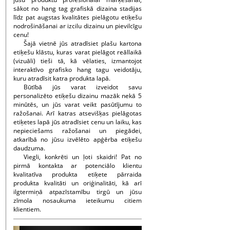
sākot no hang tag grafiskā dizaina stadijas
līdz pat augstas kvalitātes pielāgotu etiķešu
nodrošināšanai ar izcilu dizainu un pievilcīgu
cenu!
Šajā vietnē jūs atradīsiet plašu kartona
etiķešu klāstu, kuras varat pielāgot reāllaikā
(vizuāli) tieši tā, kā vēlaties, izmantojot
interaktīvo grafisko hang tagu veidotāju,
kuru atradīsit katra produkta lapā.
Būtībā jūs varat izveidot savu
personalizēto etiķešu dizainu mazāk nekā 5
minūtēs, un jūs varat veikt pasūtījumu to
ražošanai. Arī katras atsevišķas pielāgotas
etiķetes lapā jūs atradīsiet cenu un laiku, kas
nepieciešams ražošanai un piegādei,
atkarībā no jūsu izvēlēto apģērba etiķešu
daudzuma.
Viegli, konkrēti un ļoti skaidri! Pat no
pirmā kontakta ar potenciālo klientu
kvalitatīva produkta etiķete pārraida
produkta kvalitāti un oriģinalitāti, kā arī
ilgtermiņā atpazīstamību tirgū un jūsu
zīmola nosaukuma ieteikumu citiem
klientiem.