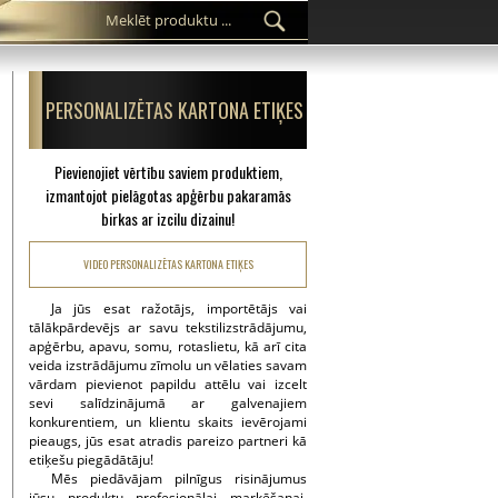
PERSONALIZĒTAS KARTONA ETIĶES
Pievienojiet vērtību saviem produktiem,
izmantojot pielāgotas apģērbu pakaramās
birkas ar izcilu dizainu!
VIDEO PERSONALIZĒTAS KARTONA ETIĶES
Ja jūs esat ražotājs, importētājs vai
tālākpārdevējs ar savu tekstilizstrādājumu,
apģērbu, apavu, somu, rotaslietu, kā arī cita
veida izstrādājumu zīmolu un vēlaties savam
vārdam pievienot papildu attēlu vai izcelt
sevi salīdzinājumā ar galvenajiem
konkurentiem, un klientu skaits ievērojami
pieaugs, jūs esat atradis pareizo partneri kā
etiķešu piegādātāju!
Mēs piedāvājam pilnīgus risinājumus
jūsu produktu profesionālai marķēšanai,