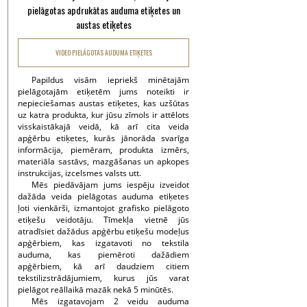
pielāgotas apdrukātas auduma etiķetes un
austas etiķetes
VIDEO PIELĀGOTAS AUDUMA ETIĶETES
Papildus visām iepriekš minētajām
pielāgotajām etiķetēm jums noteikti ir
nepieciešamas austas etiķetes, kas uzšūtas
uz katra produkta, kur jūsu zīmols ir attēlots
visskaistākajā veidā, kā arī cita veida
apģērbu etiķetes, kurās jānorāda svarīga
informācija, piemēram, produkta izmērs,
materiāla sastāvs, mazgāšanas un apkopes
instrukcijas, izcelsmes valsts utt.
Mēs piedāvājam jums iespēju izveidot
dažāda veida pielāgotas auduma etiķetes
ļoti vienkārši, izmantojot grafisko pielāgoto
etiķešu veidotāju. Tīmekļa vietnē jūs
atradīsiet dažādus apģērbu etiķešu modeļus
apģērbiem, kas izgatavoti no tekstila
auduma, kas piemēroti dažādiem
apģērbiem, kā arī daudziem citiem
tekstilizstrādājumiem, kurus jūs varat
pielāgot reāllaikā mazāk nekā 5 minūtēs.
Mēs izgatavojam 2 veidu auduma