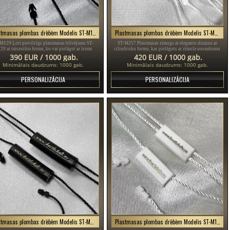
Plastmasas plombas drēbēm Modelis ST-M129
Plastmasas plombas drēbēm Modelis ST-M257
M129 Ļoti pievilcīgs plastmasas blīvējums ST-
ST-M257 Plastmasas zīmogs ar elegantu dizainu ar
9 ar taisnstūra formu, ko var pielāgot ar īsiem
cilindrisku formu, kas pielāgots ar zīmola nosaukumu
saukumiem vai izteicieniem, piemērots drēbēm,
ST-M257, ideāli piemērots tādiem produktiem kā dāmu
390 EUR / 1000 gab.
420 EUR / 1000 gab.
somām, apaviem.
un vīriešu apģērbi, apavi, rotaslietas, pulksteņi utt.
Minimālais daudzums: 1000 gab.
Minimālais daudzums: 1000 gab.
PERSONALIZĀCIJA
PERSONALIZĀCIJA
Plastmasas plombas drēbēm Modelis ST-M260
Plastmasas plombas drēbēm Modelis ST-M126