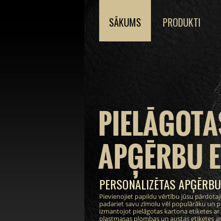
SĀKUMS
PRODUKTI
PIELĀGOTA
APĢĒRBU E
PERSONALIZĒTAS APĢĒRBU
Pievienojiet papildu vērtību jūsu pārdot
padariet savu zīmolu vēl populārāku un pi
izmantojot pielāgotas kartona etiķetes ar i
plastmasas plombas un austas etiķetes ar