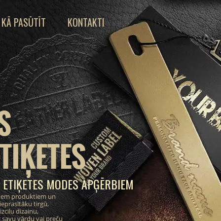
KĀ PASŪTĪT
KONTAKTI
S
TIĶETES
 ETIĶETES MODES APĢĒRBIEM
ajiem produktiem un
eprasītāku tirgū,
zcilu dizainu,
 savu vārdu vai preču