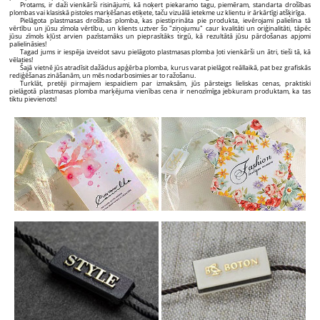
Protams, ir daži vienkārši risinājumi, kā noķert piekaramo tagu, piemēram, standarta drošības
plombas vai klasiskā pistoles marķēšanas etiķete, taču vizuālā ietekme uz klientu ir ārkārtīgi atšķirīga.
Pielāgota plastmasas drošības plomba, kas piestiprināta pie produkta, ievērojami palielina tā
vērtību un jūsu zīmola vērtību, un klients uztver šo "ziņojumu" caur kvalitāti un oriģinalitāti, tāpēc
jūsu zīmols kļūst arvien pazīstamāks un pieprasītāks tirgū, kā rezultātā jūsu pārdošanas apjomi
palielināsies!
Tagad jums ir iespēja izveidot savu pielāgoto plastmasas plomba ļoti vienkārši un ātri, tieši tā, kā
vēlaties!
Šajā vietnē jūs atradīsit dažādus apģērba plomba, kurus varat pielāgot reāllaikā, pat bez grafiskās
rediģēšanas zināšanām, un mēs nodarbosimies ar to ražošanu.
Turklāt, pretēji pirmajiem iespaidiem par izmaksām, jūs pārsteigs lieliskas cenas, praktiski
pielāgotā plastmasas plomba marķējuma vienības cena ir nenozīmīga jebkuram produktam, ka tas
tiktu pievienots!