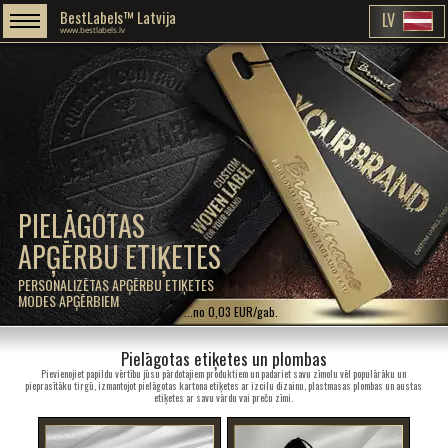
BestLabels™ Latvija
LV
www.bestlabels.lv
PIELĀGOTAS
APĢĒRBU ETIĶETES
PERSONALIZĒTAS APĢĒRBU ETIĶETES
MODES APĢĒRBIEM
...no 0,03 EUR/gab.
Pielāgotas etiķetes un plombas
Pievienojiet papildu vērtību jūsu pārdotajiem produktiem un padariet savu zīmolu vēl populārāku un
pieprasītāku tirgū, izmantojot pielāgotas kartona etiķetes ar izcilu dizainu, plastmasas plombas un austas
etiķetes ar savu vārdu vai preču zīmi.