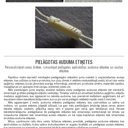
PIELĀGOTAS AUDUMA ETIĶETES
Personalizējiet savas drēbes, izmantojot pielāgotas apdrukātas auduma etiķetes un austas
etiķetes
Papildus visām iepriekš minētajām pielāgotajām etiķetēm jums noteikti ir nepieciešamas austas
etiķetes, kas uzšūtas uz katra produkta, kur jūsu zīmols ir attēlots visskaistākajā veidā, kā arī cita veida
apģērbu etiķetes, kurās jānorāda svarīga informācija, piemēram, produkta izmērs, materiāla sastāvs,
mazgāšanas un apkopes instrukcijas, izcelsmes valsts utt.
Mēs piedāvājam jums iespēju izveidot dažāda veida pielāgotas auduma etiķetes ļoti vienkārši,
izmantojot grafisko pielāgoto etiķešu veidotāju. Tīmekļa vietnē jūs atradīsiet dažādus apģērbu etiķešu
modeļus apģērbiem, kas izgatavoti no tekstila auduma, kas piemēroti dažādiem apģērbiem, kā arī
daudziem citiem tekstilizstrādājumiem, kurus jūs varat pielāgot reāllaikā mazāk nekā 5 minūtēs.
Mēs izgatavojam 2 veidu auduma etiķetes: pielāgotas etiķetes, kas uzdrukātas uz satīna vai
neilona, un austas etiķetes (digitāli izšūtas). Lai gan mēs piedāvājam ārkārtīgi labas cenas abiem
tekstila etiķešu veidiem, atšķirība starp tām ir jūtama gan cenā, gan lietošanas ziņā. Parasti
tekstilizstrādājumu pielāgošanai šīs pielāgotās etiķetes tiek izmantotas kombinācijā: kā zīmola vai
nosaukuma etiķetes tiek izmantotas austas etiķetes un kā veļas kopšanas etiķetes tiek izmantotas
drukātas auduma etiķetes.
Mūsu uzņēmums ražo divu veidu šūšanas etiķetes, precīzāk, pielāgotas auduma etiķetes, kas
apdrukātas uz dažādu krāsu satīna dubultaudiem ar augstu kvalitāti, un pielāgotas austas etiķetes,
kas izgatavotas no damaskas, izmantojot labākās tehnoloģijas ražošanas procesā.