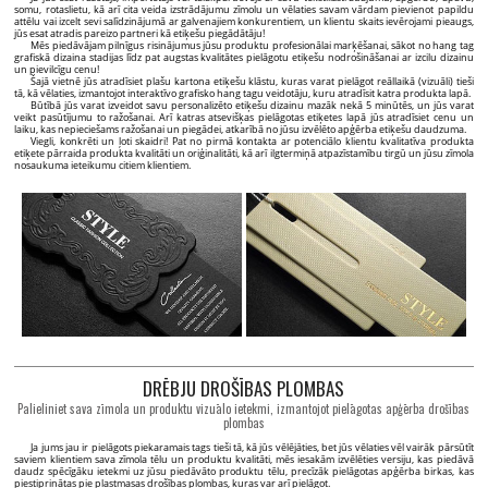
somu, rotaslietu, kā arī cita veida izstrādājumu zīmolu un vēlaties savam vārdam pievienot papildu
attēlu vai izcelt sevi salīdzinājumā ar galvenajiem konkurentiem, un klientu skaits ievērojami pieaugs,
jūs esat atradis pareizo partneri kā etiķešu piegādātāju!
Mēs piedāvājam pilnīgus risinājumus jūsu produktu profesionālai marķēšanai, sākot no hang tag
grafiskā dizaina stadijas līdz pat augstas kvalitātes pielāgotu etiķešu nodrošināšanai ar izcilu dizainu
un pievilcīgu cenu!
Šajā vietnē jūs atradīsiet plašu kartona etiķešu klāstu, kuras varat pielāgot reāllaikā (vizuāli) tieši
tā, kā vēlaties, izmantojot interaktīvo grafisko hang tagu veidotāju, kuru atradīsit katra produkta lapā.
Būtībā jūs varat izveidot savu personalizēto etiķešu dizainu mazāk nekā 5 minūtēs, un jūs varat
veikt pasūtījumu to ražošanai. Arī katras atsevišķas pielāgotas etiķetes lapā jūs atradīsiet cenu un
laiku, kas nepieciešams ražošanai un piegādei, atkarībā no jūsu izvēlēto apģērba etiķešu daudzuma.
Viegli, konkrēti un ļoti skaidri! Pat no pirmā kontakta ar potenciālo klientu kvalitatīva produkta
etiķete pārraida produkta kvalitāti un oriģinalitāti, kā arī ilgtermiņā atpazīstamību tirgū un jūsu zīmola
nosaukuma ieteikumu citiem klientiem.
DRĒBJU DROŠĪBAS PLOMBAS
Palieliniet sava zīmola un produktu vizuālo ietekmi, izmantojot pielāgotas apģērba drošības
plombas
Ja jums jau ir pielāgots piekaramais tags tieši tā, kā jūs vēlējāties, bet jūs vēlaties vēl vairāk pārsūtīt
saviem klientiem sava zīmola tēlu un produktu kvalitāti, mēs iesakām izvēlēties versiju, kas piedāvā
daudz spēcīgāku ietekmi uz jūsu piedāvāto produktu tēlu, precīzāk pielāgotas apģērba birkas, kas
piestiprinātas pie plastmasas drošības plombas, kuras var arī pielāgot.