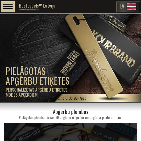
BestLabels™ Latvija
LV
www.bestlabels.lv
PIELĀGOTAS
APĢĒRBU ETIĶETES
PERSONALIZĒTAS APĢĒRBU ETIĶETES
MODES APĢĒRBIEM
...no 0,03 EUR/gab.
Apģērbu plombas
Pielāgotas plomba birkas 3D apģērbu etiķetēm un apģērba piederumiem.