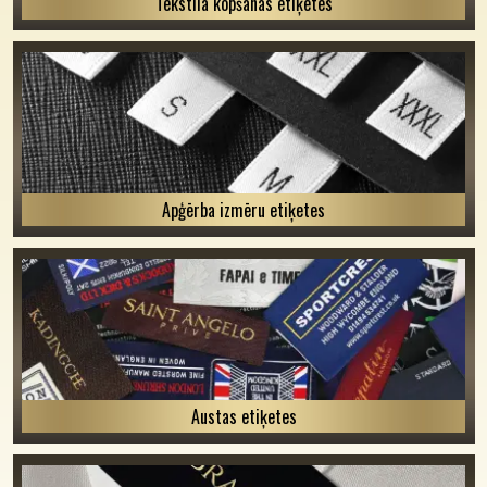
Tekstila kopšanas etiķetes
Apģērba izmēru etiķetes
Austas etiķetes