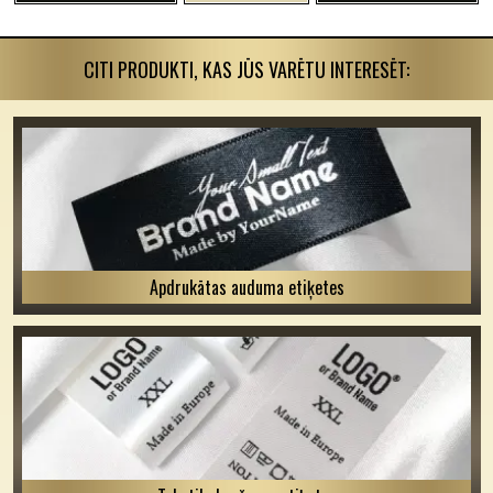
CITI PRODUKTI, KAS JŪS VARĒTU INTERESĒT:
Apdrukātas auduma etiķetes