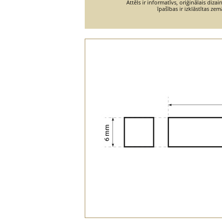
Attēls ir informatīvs, oriģinālais diza
īpašības ir izklāstītas zem