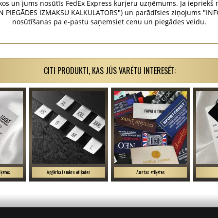
os un jums nosūtīs FedEx Express kurjeru uzņēmums. Ja iepriekš n
N PIEGĀDES IZMAKSU KALKULATORS") un parādīsies ziņojums "INFO
nosūtīšanas pa e-pastu saņemsiet cenu un piegādes veidu.
CITI PRODUKTI, KAS JŪS VARĒTU INTERESĒT:
iķetes
Apģērba izmēru etiķetes
Austas etiķetes