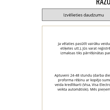
RAŽO
Ja vēlaties pasūtīt vairāku veid
etiķetes utt.), Jūs varat reģ
izmaksas tiks pārrēķinātas pa
Aptuveni 24-48 stundu (darba dien
proforma rēķinu ar kopējo summu
veida kredītkarti (Visa, Visa Elec
veikta automātiski). Mēs pieņ