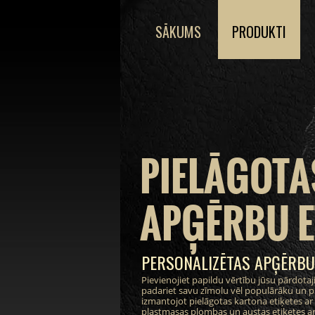
SĀKUMS
PRODUKTI
PIELĀGOTA
APĢĒRBU E
PERSONALIZĒTAS APĢĒRBU
Pievienojiet papildu vērtību jūsu pārdot
padariet savu zīmolu vēl populārāku un pi
izmantojot pielāgotas kartona etiķetes ar i
plastmasas plombas un austas etiķetes ar