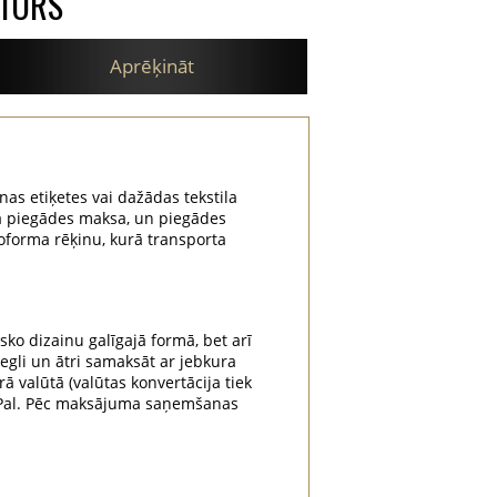
ATORS
Aprēķināt
nas etiķetes vai dažādas tekstila
na piegādes maksa, un piegādes
oforma rēķinu, kurā transporta
sko dizainu galīgajā formā, bet arī
iegli un ātri samaksāt ar jebkura
rā valūtā (valūtas konvertācija tiek
yPal. Pēc maksājuma saņemšanas