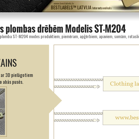
www.bestlabels.lv
BESTLABELS™ LATVIJA
Interneta veikals
s plombas drēbēm Modelis ST-M204
ZAINS
 ar 3D pielāgotiem
io abās pusēs.