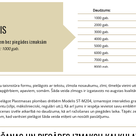
Daudzums:
1000 gab.
2000 gab.
IS
3000 gab.
4000 gab.
em bez piegādes izmaksām
5000 gab.
 1000 gab.
6000 gab.
7000 gab.
8000 gab.
9000 gab.
10000 gab.
aisnstūra formu, pielāgots ar tekstu, zīmola nosaukumu, zīmi, tīmekļa vietni ut
15000 gab.
, apģērbiem, apaviem, somām. Šāda veida zīmogs ir izgatavots no augstas kvalit
20000 gab.
i pielāgot Plastmasas plombas drēbēm Modelis ST-M204, izmantojot interaktīvo graf
ntu (slīpi, mākslinieciski, regulāri utt.), Kā arī jums ir iespēja ievietot savu emblē
 cenas izvēle atkarībā no daudzuma, kā arī ražošanas un piegādes laika. Tāpēc ze
m, kad varēsiet pielāgot šāda veida etiķeti un nosūtīt pasūtījumu.