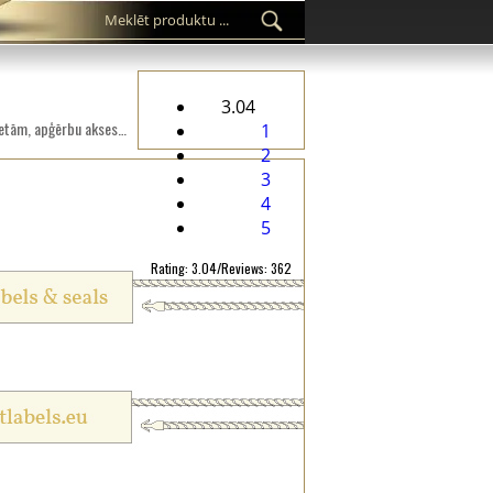
3.04
Pielāgots plastmasas plomba ST-M204 modes produktiem, piemēram, apģērbiem, apaviem, somām, rotaslietām, apģērbu aksesuāriem utt.
1
2
3
4
5
Rating: 3.04/Reviews: 362