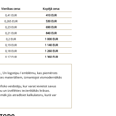
Vienības cena:
Kopējā cena:
0,41 EUR
410 EUR
0,265 EUR
530 EUR
0,23 EUR
690 EUR
0,21 EUR
840 EUR
0,2 EUR
1 000 EUR
0,19 EUR
1 140 EUR
0,18 EUR
1 260 EUR
0,17 EUR
1 360 EUR
0,16 EUR
1 440 EUR
0,15 EUR
1 500 EUR
t., Un logotipu / emblēmu, kas piemērots
0,13 EUR
1 950 EUR
ātes materiāliem, izmantojot vismodernākās
0,12 EUR
2 400 EUR
isko veidotāju, kur varat ievietot savus
mu un izvēlēties iecienītākās krāsas.
māk jūs atradīsiet kalkulatoru, kurā var