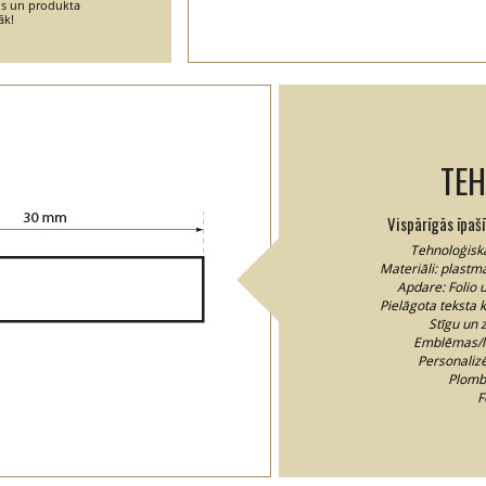
ins un produkta
āk!
TEH
Vispārīgās īpaš
Tehnoloģiska
Materiāli: plastma
Apdare: Folio 
Pielāgota teksta k
Stīgu un 
Emblēmas/lo
Personalizē
Plomb
F