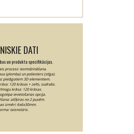
NISKIE DATI
ības un produkta specifikācijas.
is process: iesmidzināšana.
sa (plomba) un poliesters (stīga).
uz pielāgotiem 3D elementiem.
rāsa: 120 krāsas + zelts, sudrabs.
zīmogu krāsa: 120 krāsas.
gotipa ievietošanas opcija.
šana: atšķiras no 2 pusēm.
as izmēri: 6x6x30mm.
orma: taisnstūris.