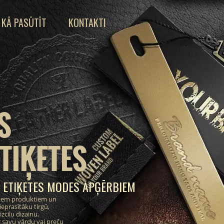
KĀ PASŪTĪT
KONTAKTI
S
TIĶETES
 ETIĶETES MODES APĢĒRBIEM
ajiem produktiem un
eprasītāku tirgū,
zcilu dizainu,
 savu vārdu vai preču