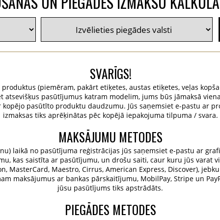
ŠANAS UN PIEGĀDES IZMAKSU KALKUL
SVARĪGS!
u produktus (piemēram, pakārt etiķetes, austas etiķetes, veļas kopša
istrēt atsevišķus pasūtījumus katram modelim, jums būs jāmaksā vie
r kopējo pasūtīto produktu daudzumu. Jūs saņemsiet e-pastu ar pr
izmaksas tiks aprēķinātas pēc kopējā iepakojuma tilpuma / svara.
MAKSĀJUMU METODES
u) laikā no pasūtījuma reģistrācijas jūs saņemsiet e-pastu ar grafi
, kas saistīta ar pasūtījumu, un drošu saiti, caur kuru jūs varat v
tron, MasterCard, Maestro, Cirrus, American Express, Discover), jebku
emam maksājumus ar bankas pārskaitījumu, MobilPay, Stripe un Pa
jūsu pasūtījums tiks apstrādāts.
PIEGĀDES METODES