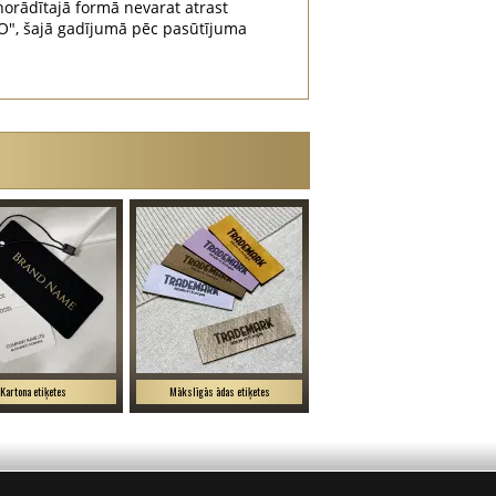
orādītajā formā nevarat atrast
", šajā gadījumā pēc pasūtījuma
Kartona etiķetes
Mākslīgās ādas etiķetes