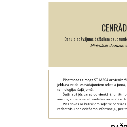
CENRĀD
Cenu piedāvājums dažādiem daudzumi
Minimālais daudzums:
Plastmasas zīmogs ST-M204 ar vienkāršu t
jebkura veida izstrādājumiem tekstila jomā
tehnoloģijas šajā jomā.
Šajā lapā jūs varat ļoti vienkārši un ātr
vārdus, kuriem varat izvēlēties iecienītāko fo
Viss sākas ar būtiskiem soļiem: pareizās
redzēt visu nepieciešamo informāciju, pēc ta