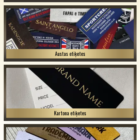
Austas etiķetes
Kartona etiķetes