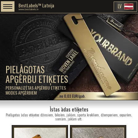
BestLabels™ Latvija
LV
www.bestlabels.lv
PIELĀGOTAS
APĢĒRBU ETIĶETES
PERSONALIZĒTAS APĢĒRBU ETIĶETES
MODES APĢĒRBIEM
...no 0,03 EUR/gab.
Īstas ādas etiķetes
Pielāgotas ādas etiķetes džinsiem, biksēm, jakām, sporta krekliem, džemperiem, cepurēm,
somām, jakām utt.