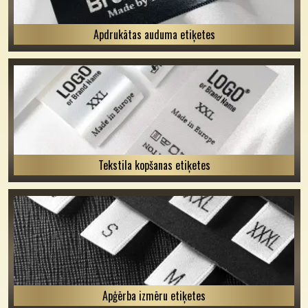
Apdrukātas auduma etiķetes
Tekstila kopšanas etiķetes
Apģērba izmēru etiķetes