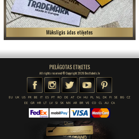
Mākslīgās ādas etiķetes
PIELĀGOTAS ETIĶETES
All rights reserved © Copyright 2026 Bestlabels.lv
EU
UK
US
FR
BE
IT
ES
PT
RO
DE
AT
CH
HU
PL
NL
DK
FI
SE
BG
CZ
EE
GR
HR
LT
LV
SI
SK
MX
AR
BR
VE
CO
CL
AU
CA