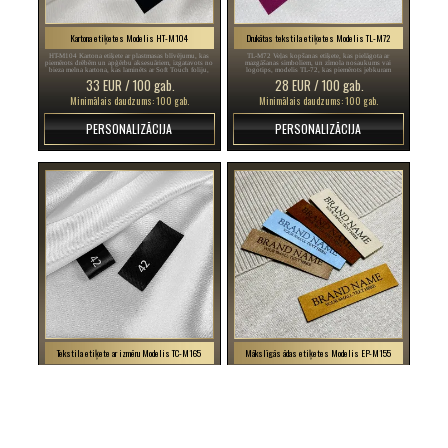
Kartona etiķetes Modelis HT-M104
Drukātas tekstila etiķetes Modelis TL-M72
HT-M104 Kartona etiķete ar plastmasas blīvējumu, kas
TL-M72 Veļas kopšanas etiķete, kas pielāgota ar
piemērots drēbēm un apģērbu aksesuāriem, izgatavots no
mazgāšanas simboliem, un zīmola nosaukums vai
bieza melna kartona, kas laminēts ar Soft Touch foliju,
logotips, modelis TL-72, kas piemērots jebkuram
un personalizēts Folio Hot Stamp tipa sudraba raksts.
tekstilizstrādājumam, īpaši apģērba priekšmetiem.
33 EUR / 100 gab.
28 EUR / 100 gab.
Minimālais daudzums: 100 gab.
Minimālais daudzums: 100 gab.
PERSONALIZĀCIJA
PERSONALIZĀCIJA
Tekstila etiķete ar izmēru Modelis TC-M165
Mākslīgās ādas etiķetes Modelis EP-M155
TC-M165 Pielāgota etiķete ar numuru vai izmēru
EP-M155 Izgatavots pēc pasūtījuma ādas etiķete ar
apģērba, apģērba vai apavu šūšanai, kas izgatavota no
logotipu vai zīmola nosaukumu mākslīgajā ādā, modelis
melna satīna ar baltu rakstu.
EP-M155, dažādiem apģērba priekšmetiem.
20 EUR / 100 gab.
33 EUR / 50 gab.
Minimālais daudzums: 100 gab.
Minimālais daudzums: 50 gab.
PERSONALIZĀCIJA
PERSONALIZĀCIJA