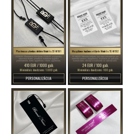
Plastmasas plombas drēbēm Modelis ST-M181
Mazgāšanas kopšanas etiķete Modelis TC-M192
ST-M181 Plastmasas blīvējums ST-M181 ar klasisku
TC-M192 Tehniskā etiķete, kas satur informāciju par
taisnstūra formu, piemērots dažādiem apģērba
materiāla sastāvu, mazgāšanas, kopšanas un apkopes
priekšmetiem, dāmu apģērbiem, vīriešu apģērbiem,
instrukcijām, ražotāja nosaukumu un ražotājvalsti.
apaviem, somām, rotaslietām, dažādiem aksesuāriem.
410 EUR / 1000 gab.
24 EUR / 100 gab.
Minimālais daudzums: 1.000 gab.
Minimālais daudzums: 100 gab.
PERSONALIZĀCIJA
PERSONALIZĀCIJA