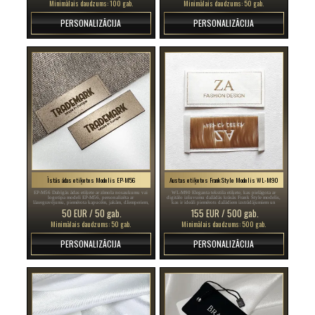
Minimālais daudzums: 100 gab.
Minimālais daudzums: 50 gab.
PERSONALIZĀCIJA
PERSONALIZĀCIJA
Īstās ādas etiķetes Modelis EP-M56
Austas etiķetes Frank Style Modelis WL-M90
EP-M56 Dabīgās ādas etiķete ar zīmola nosaukumu vai
WL-M90 Eleganta tekstila etiķete, kas pielāgota ar
logotipa modeli EP-M56, personalizēta ar
digitālo izšuvumu dažādās krāsās Frank Style modelis,
lāzergravējumu, piemērota kapucēm, jakām, džemperiem,
kas ir ideāli piemērots dažādiem izstrādājumiem un
cepurēm, šallēm, somām un daudziem citiem.
apģērbu aksesuāriem, kā arī citiem tekstilizstrādājumiem.
50 EUR / 50 gab.
155 EUR / 500 gab.
Minimālais daudzums: 50 gab.
Minimālais daudzums: 500 gab.
PERSONALIZĀCIJA
PERSONALIZĀCIJA