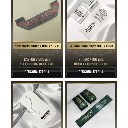
Austas etiķetes Solid Style Modelis WL-M32
Mazgāšanas kopšanas etiķete Modelis TC-M33
WL-M32 Austs etiķešu pakaramais cilpas tipa modelis
TC-M33 Veļas kopšanas etiķete, kas piemērota apģērbam
Solid Style, digitāli izšūts dažādās krāsās, piemērots
un dažādiem tekstilizstrādājumiem, īpaši apģērbam,
apģērbam un citiem tekstilizstrādājumiem.
pielāgota smalkam baltam satīnam.
125 EUR / 500 gab.
26 EUR / 100 gab.
Minimālais daudzums: 500 gab.
Minimālais daudzums: 100 gab.
PERSONALIZĀCIJA
PERSONALIZĀCIJA