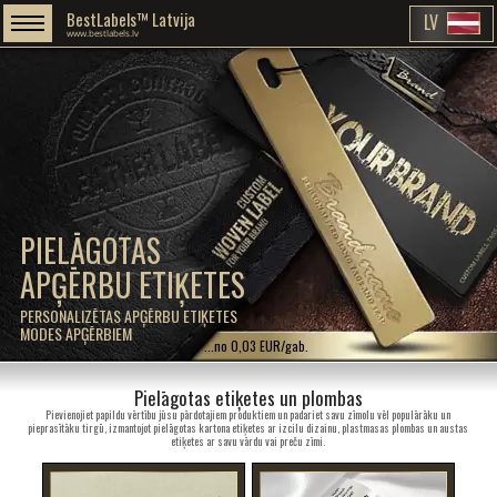
BestLabels™ Latvija
LV
www.bestlabels.lv
PIELĀGOTAS
APĢĒRBU ETIĶETES
PERSONALIZĒTAS APĢĒRBU ETIĶETES
MODES APĢĒRBIEM
...no 0,03 EUR/gab.
Pielāgotas etiķetes un plombas
Pievienojiet papildu vērtību jūsu pārdotajiem produktiem un padariet savu zīmolu vēl populārāku un
pieprasītāku tirgū, izmantojot pielāgotas kartona etiķetes ar izcilu dizainu, plastmasas plombas un austas
etiķetes ar savu vārdu vai preču zīmi.