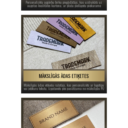
Personalizētu apģērbu birku piegādātājs, kas uzdrukāts uz
augstas kvalitātes kartona, ar plašu pielāgotu piekaramo
etiķešu un papīra etiķešu klāstu apģērbam.
MĀKSLĪGĀS ĀDAS ETIĶETES
Mākslīgās ādas etiķešu ražotājs, kas personalizēts ar logotipu
vai jebkuru tekstu, izgatavots pēc pasūtījuma no mākslīgās PU
poliuretāna ādas (sintētiskās ādas), drēbēm, kas darinātas
ar rokām, vai apģērbiem, kas izveidoti šūšanas darbnīcā.