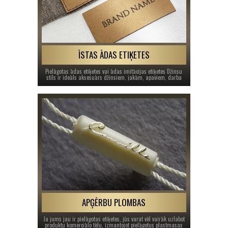
ĪSTAS ĀDAS ETIĶETES
Pielāgotas ādas etiķetes vai ādas imitācijas etiķetes Džinsu
stils ir ideāls aksesuārs džinsiem, jakām, apaviem, darba
aprīkojumam, kā arī citiem apģērbiem un aksesuāriem.
APĢĒRBU PLOMBAS
Ja jums jau ir pielāgotas etiķetes, jūs varat vēl vairāk uzlabot
produktu komerciālo tēlu, izmantojot pielāgotus plastmasas