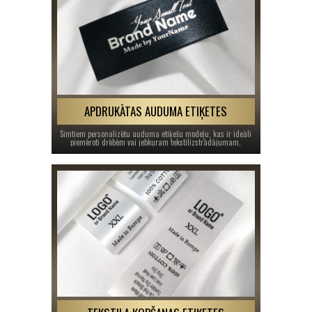
APDRUKĀTAS AUDUMA ETIĶETES
Simtiem personalizētu auduma etiķešu modeļu, kas ir ideāli
piemēroti drēbēm vai jebkuram tekstilizstrādājumam,
uzdrukāti uz satīna kā apģērbu nosaukumu etiķetes.