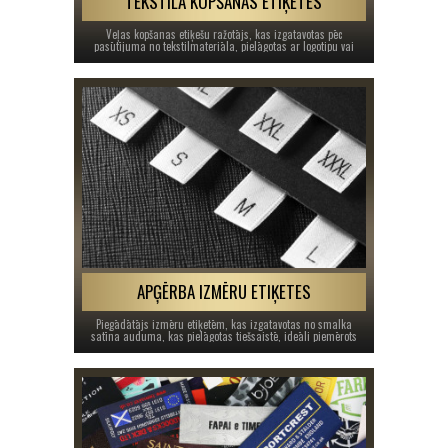
TEKSTILA KOPŠANAS ETIĶETES
Veļas kopšanas etiķešu ražotājs, kas izgatavotas pēc
pasūtījuma no tekstilmateriāla, pielāgotas ar logotipu vai
zīmola nosaukumu, mazgāšanas zīmēm un kopšanas
instrukcijām.
APĢĒRBA IZMĒRU ETIĶETES
Piegādātājs izmēru etiķetēm, kas izgatavotas no smalka
satīna auduma, kas pielāgotas tiešsaistē, ideāli piemērots
apģērbam, apaviem vai apģērbu aksesuāriem.