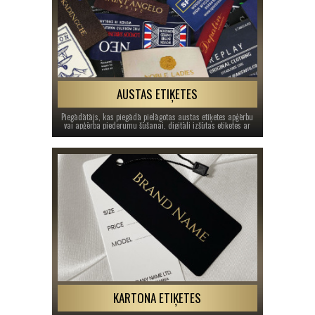
AUSTAS ETIĶETES
Piegādātājs, kas piegādā pielāgotas austas etiķetes apģērbu
vai apģērba piederumu šūšanai, digitāli izšūtas etiķetes ar
zīmola logotipu vai personalizētus nosaukumus.
KARTONA ETIĶETES