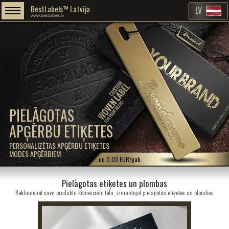
BestLabels™ Latvija
LV
www.bestlabels.lv
PIELĀGOTAS
APĢĒRBU ETIĶETES
PERSONALIZĒTAS APĢĒRBU ETIĶETES
MODES APĢĒRBIEM
...no 0,03 EUR/gab.
Pielāgotas etiķetes un plombas
Reklamējiet savu produktu komerciālo tēlu, izmantojot pielāgotas etiķetes un plombas