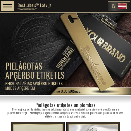
BestLabels™ Latvija
LV
www.bestlabels.lv
PIELĀGOTAS
APĢĒRBU ETIĶETES
PERSONALIZĒTAS APĢĒRBU ETIĶETES
MODES APĢĒRBIEM
...no 0,03 EUR/gab.
Pielāgotas etiķetes un plombas
Pievienojiet papildu vērtību jūsu pārdotajiem produktiem un padariet savu zīmolu vēl populārāku un
pieprasītāku tirgū, izmantojot pielāgotas kartona etiķetes ar izcilu dizainu, plastmasas plombas un austas
etiķetes ar savu vārdu vai preču zīmi.