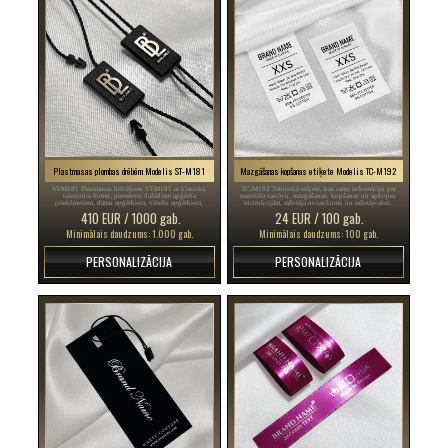
Plastmasas plombas drēbēm Modelis ST-M181
Mazgāšanas kopšanas etiķete Modelis TC-M192
ST-M181 Plastmasas blīvējums ST-M181 ar klasisku
TC-M192 Tehniskā etiķete, kas satur informāciju par
taisnstūra formu, piemērots dažādiem apģērba
materiāla sastāvu, mazgāšanas, kopšanas un apkopes
priekšmetiem, dāmu apģērbiem, vīriešu apģērbiem,
instrukcijām, ražotāja nosaukumu un ražotājvalsti.
apaviem, somām, rotaslietām, dažādiem aksesuāriem.
410 EUR / 1000 gab.
24 EUR / 100 gab.
Minimālais daudzums: 1.000 gab.
Minimālais daudzums: 100 gab.
PERSONALIZĀCIJA
PERSONALIZĀCIJA