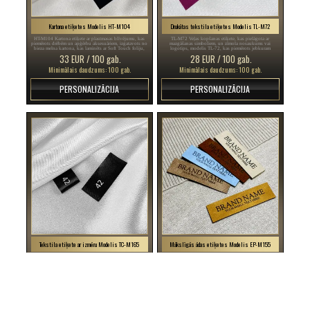
Kartona etiķetes Modelis HT-M104
Drukātas tekstila etiķetes Modelis TL-M72
HT-M104 Kartona etiķete ar plastmasas blīvējumu, kas
TL-M72 Veļas kopšanas etiķete, kas pielāgota ar
piemērots drēbēm un apģērbu aksesuāriem, izgatavots no
mazgāšanas simboliem, un zīmola nosaukums vai
bieza melna kartona, kas laminēts ar Soft Touch foliju,
logotips, modelis TL-72, kas piemērots jebkuram
un personalizēts Folio Hot Stamp tipa sudraba raksts.
tekstilizstrādājumam, īpaši apģērba priekšmetiem.
33 EUR / 100 gab.
28 EUR / 100 gab.
Minimālais daudzums: 100 gab.
Minimālais daudzums: 100 gab.
PERSONALIZĀCIJA
PERSONALIZĀCIJA
Tekstila etiķete ar izmēru Modelis TC-M165
Mākslīgās ādas etiķetes Modelis EP-M155
TC-M165 Pielāgota etiķete ar numuru vai izmēru
EP-M155 Izgatavots pēc pasūtījuma ādas etiķete ar
apģērba, apģērba vai apavu šūšanai, kas izgatavota no
logotipu vai zīmola nosaukumu mākslīgajā ādā, modelis
melna satīna ar baltu rakstu.
EP-M155, dažādiem apģērba priekšmetiem.
20 EUR / 100 gab.
33 EUR / 50 gab.
Minimālais daudzums: 100 gab.
Minimālais daudzums: 50 gab.
PERSONALIZĀCIJA
PERSONALIZĀCIJA