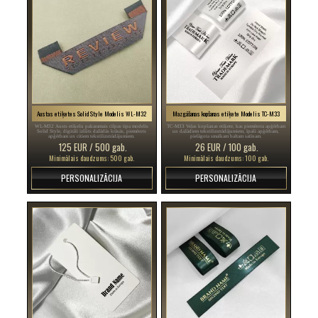
Austas etiķetes Solid Style Modelis WL-M32
Mazgāšanas kopšanas etiķete Modelis TC-M33
WL-M32 Austs etiķešu pakaramais cilpas tipa modelis
TC-M33 Veļas kopšanas etiķete, kas piemērota apģērbam
Solid Style, digitāli izšūts dažādās krāsās, piemērots
un dažādiem tekstilizstrādājumiem, īpaši apģērbam,
apģērbam un citiem tekstilizstrādājumiem.
pielāgota smalkam baltam satīnam.
125 EUR / 500 gab.
26 EUR / 100 gab.
Minimālais daudzums: 500 gab.
Minimālais daudzums: 100 gab.
PERSONALIZĀCIJA
PERSONALIZĀCIJA