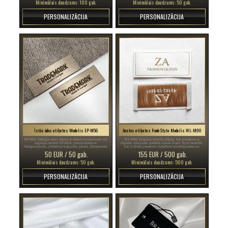
Minimālais daudzums: 100 gab.
Minimālais daudzums: 50 gab.
PERSONALIZĀCIJA
PERSONALIZĀCIJA
Īstās ādas etiķetes Modelis EP-M56
Austas etiķetes Frank Style Modelis WL-M90
EP-M56 Dabīgās ādas etiķete ar zīmola nosaukumu vai
WL-M90 Eleganta tekstila etiķete, kas pielāgota ar
logotipa modeli EP-M56, personalizēta ar
digitālo izšuvumu dažādās krāsās Frank Style modelis,
lāzergravējumu, piemērota kapucēm, jakām, džemperiem,
kas ir ideāli piemērots dažādiem izstrādājumiem un
cepurēm, šallēm, somām un daudziem citiem.
apģērbu aksesuāriem, kā arī citiem tekstilizstrādājumiem.
50 EUR / 50 gab.
155 EUR / 500 gab.
Minimālais daudzums: 50 gab.
Minimālais daudzums: 500 gab.
PERSONALIZĀCIJA
PERSONALIZĀCIJA