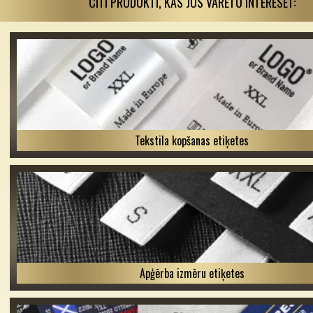
CITI PRODUKTI, KAS JŪS VARĒTU INTERESĒT:
Tekstila kopšanas etiķetes
Apģērba izmēru etiķetes