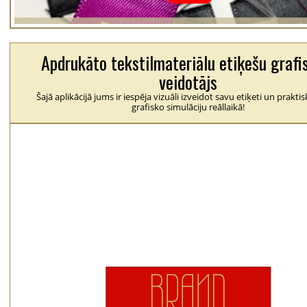
Apdrukāto tekstilmateriālu etiķešu grafi
veidotājs
Šajā aplikācijā jums ir iespēja vizuāli izveidot savu etiķeti un praktis
grafisko simulāciju reāllaikā!