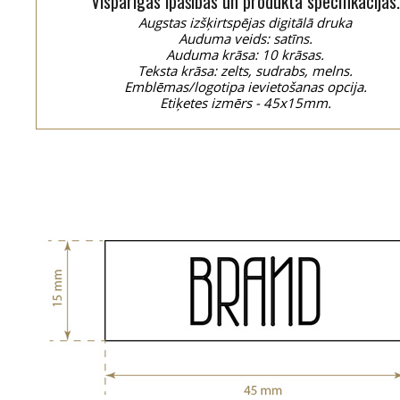
Vispārīgās īpašības un produkta specifikācijas.
Augstas izšķirtspējas digitālā druka
Auduma veids: satīns.
Auduma krāsa: 10 krāsas.
Teksta krāsa: zelts, sudrabs, melns.
Emblēmas/logotipa ievietošanas opcija.
Etiķetes izmērs - 45x15mm.