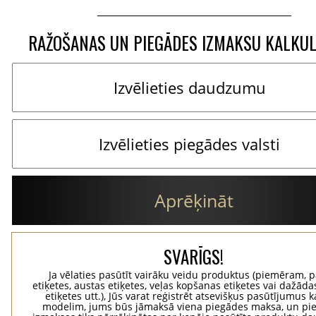
RAŽOŠANAS UN PIEGĀDES IZMAKSU KALKU
Aprēķināt
SVARĪGS!
Ja vēlaties pasūtīt vairāku veidu produktus (piemēram, p
etiķetes, austas etiķetes, veļas kopšanas etiķetes vai dažādas
etiķetes utt.), Jūs varat reģistrēt atsevišķus pasūtījumus 
modelim, jums būs jāmaksā viena piegādes maksa, un pi