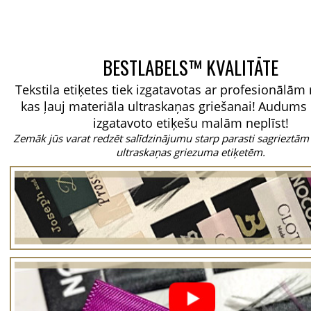
BESTLABELS™ KVALITĀTE
Tekstila etiķetes tiek izgatavotas ar profesionālā
kas ļauj materiāla ultraskaņas griešanai!
Audums 
izgatavoto etiķešu malām neplīst!
Zemāk jūs varat redzēt salīdzinājumu starp parasti sagrieztām
ultraskaņas griezuma etiķetēm.