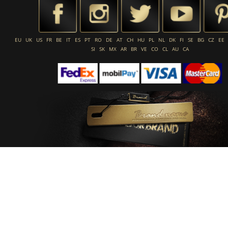
EU
UK
US
FR
BE
IT
ES
PT
RO
DE
AT
CH
HU
PL
NL
DK
FI
SE
BG
CZ
EE
SI
SK
MX
AR
BR
VE
CO
CL
AU
CA