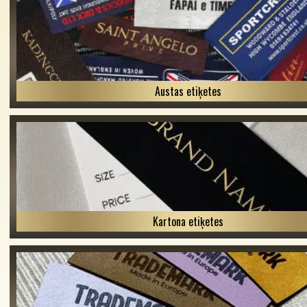
Austas etiķetes
Kartona etiķetes