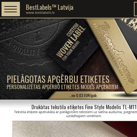
BestLabels™ Latvija
www.bestlabels.lv
PIELĀGOTAS APĢĒRBU ETIĶETES
PERSONALIZĒTAS APĢĒRBU ETIĶETES MODES APĢĒRBIEM
...no 0,03 EUR/gab.
Drukātas tekstila etiķetes Fine Style Modelis TL-M11
Tekstila etiķete apdrukāta ar pielāgotiem tekstiem uz satīna auduma, piegriezt
uzrādītajiem izmēriem.