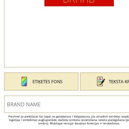
ETIĶETES FONS
TEKSTA K
Piezīme! Ja piekļūstat šai lapai no galddatora / klēpjdatora, jūs atradīsit vairākas iesp
logotipa / emblēmas augšupielāde, dažādu simbolu ievietošana, teksta pielāgošana (po
izmērs). Mobilajai versijai daudzas funkcijas ir ierobežotas.