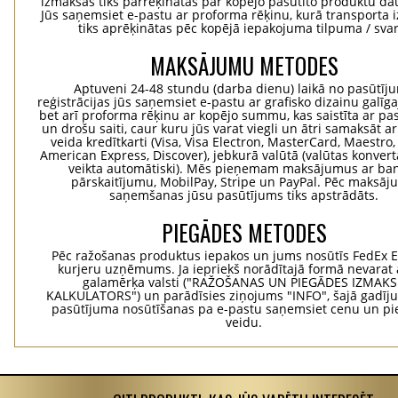
izmaksas tiks pārrēķinātas par kopējo pasūtīto produktu d
Jūs saņemsiet e-pastu ar proforma rēķinu, kurā transporta
tiks aprēķinātas pēc kopējā iepakojuma tilpuma / svar
MAKSĀJUMU METODES
Aptuveni 24-48 stundu (darba dienu) laikā no pasūtīj
reģistrācijas jūs saņemsiet e-pastu ar grafisko dizainu galīg
bet arī proforma rēķinu ar kopējo summu, kas saistīta ar pa
un drošu saiti, caur kuru jūs varat viegli un ātri samaksāt a
veida kredītkarti (Visa, Visa Electron, MasterCard, Maestro,
American Express, Discover), jebkurā valūtā (valūtas konvertā
veikta automātiski). Mēs pieņemam maksājumus ar ba
pārskaitījumu, MobilPay, Stripe un PayPal. Pēc maksā
saņemšanas jūsu pasūtījums tiks apstrādāts.
PIEGĀDES METODES
Pēc ražošanas produktus iepakos un jums nosūtīs FedEx 
kurjeru uzņēmums. Ja iepriekš norādītajā formā nevarat 
galamērķa valsti ("RAŽOŠANAS UN PIEGĀDES IZMAK
KALKULATORS") un parādīsies ziņojums "INFO", šajā gadīj
pasūtījuma nosūtīšanas pa e-pastu saņemsiet cenu un p
veidu.