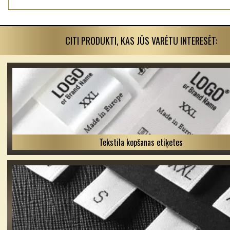
CITI PRODUKTI, KAS JŪS VARĒTU INTERESĒT:
Tekstila kopšanas etiķetes