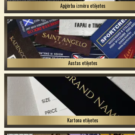
Apģērba izmēru etiķetes
Austas etiķetes
Kartona etiķetes