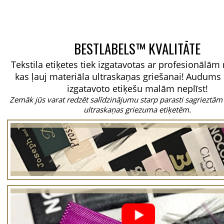
BESTLABELS™ KVALITĀTE
Tekstila etiķetes tiek izgatavotas ar profesionālā
kas ļauj materiāla ultraskaņas griešanai!
Audums 
izgatavoto etiķešu malām neplīst!
Zemāk jūs varat redzēt salīdzinājumu starp parasti sagrieztām
ultraskaņas griezuma etiķetēm.