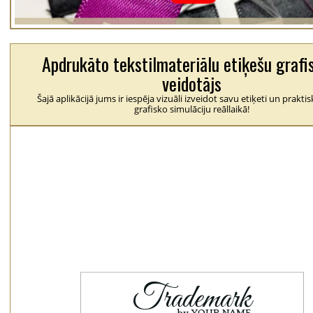
Apdrukāto tekstilmateriālu etiķešu grafi
veidotājs
Šajā aplikācijā jums ir iespēja vizuāli izveidot savu etiķeti un praktis
grafisko simulāciju reāllaikā!