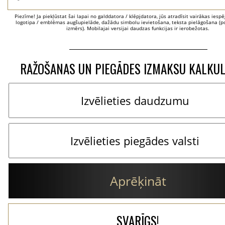
Piezīme! Ja piekļūstat šai lapai no galddatora / klēpjdatora, jūs atradīsit vairākas iesp
logotipa / emblēmas augšupielāde, dažādu simbolu ievietošana, teksta pielāgošana (po
izmērs). Mobilajai versijai daudzas funkcijas ir ierobežotas.
RAŽOŠANAS UN PIEGĀDES IZMAKSU KALKU
Aprēķināt
SVARĪGS!