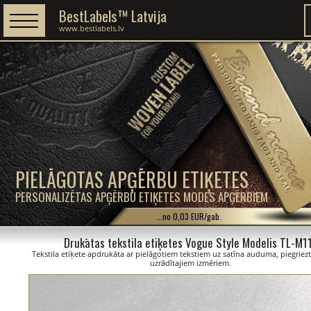
BestLabels™ Latvija
www.bestlabels.lv
PIELĀGOTAS APĢĒRBU ETIĶETES
PERSONALIZĒTAS APĢĒRBU ETIĶETES MODES APĢĒRBIEM
...no 0,03 EUR/gab.
Drukātas tekstila etiķetes Vogue Style Modelis TL-M1
Tekstila etiķete apdrukāta ar pielāgotiem tekstiem uz satīna auduma, piegriezt
uzrādītajiem izmēriem.