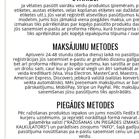
Ja vēlaties pasūtīt vairāku veidu produktus (piemēram, p
etiķetes, austas etiķetes, veļas kopšanas etiķetes vai dažādas
etiķetes utt.), Jūs varat reģistrēt atsevišķus pasūtījumus 
modelim, jums būs jāmaksā viena piegādes maksa, un pi
izmaksas tiks pārrēķinātas par kopējo pasūtīto produktu d
Jūs saņemsiet e-pastu ar proforma rēķinu, kurā transporta
tiks aprēķinātas pēc kopējā iepakojuma tilpuma / svar
MAKSĀJUMU METODES
Aptuveni 24-48 stundu (darba dienu) laikā no pasūtīj
reģistrācijas jūs saņemsiet e-pastu ar grafisko dizainu galīg
bet arī proforma rēķinu ar kopējo summu, kas saistīta ar pa
un drošu saiti, caur kuru jūs varat viegli un ātri samaksāt a
veida kredītkarti (Visa, Visa Electron, MasterCard, Maestro,
American Express, Discover), jebkurā valūtā (valūtas konvertā
veikta automātiski). Mēs pieņemam maksājumus ar ba
pārskaitījumu, MobilPay, Stripe un PayPal. Pēc maksā
saņemšanas jūsu pasūtījums tiks apstrādāts.
PIEGĀDES METODES
Pēc ražošanas produktus iepakos un jums nosūtīs FedEx 
kurjeru uzņēmums. Ja iepriekš norādītajā formā nevarat 
galamērķa valsti ("RAŽOŠANAS UN PIEGĀDES IZMAK
KALKULATORS") un parādīsies ziņojums "INFO", šajā gadīj
pasūtījuma nosūtīšanas pa e-pastu saņemsiet cenu un p
veidu.