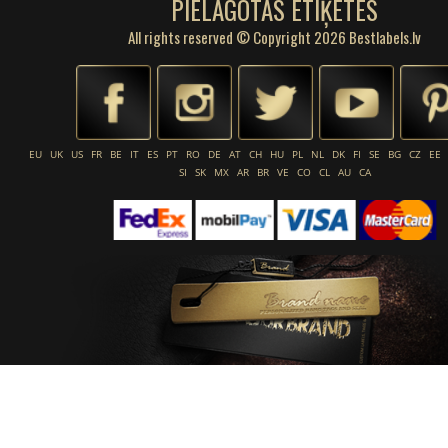
PIELĀGOTAS ETIĶETES
All rights reserved © Copyright 2026 Bestlabels.lv
EU
UK
US
FR
BE
IT
ES
PT
RO
DE
AT
CH
HU
PL
NL
DK
FI
SE
BG
CZ
EE
SI
SK
MX
AR
BR
VE
CO
CL
AU
CA