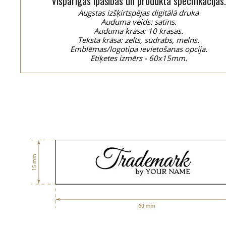
Vispārīgās īpašības un produkta specifikācijas.
Augstas izšķirtspējas digitālā druka
Auduma veids: satīns.
Auduma krāsa: 10 krāsas.
Teksta krāsa: zelts, sudrabs, melns.
Emblēmas/logotipa ievietošanas opcija.
Etiķetes izmērs - 60x15mm.