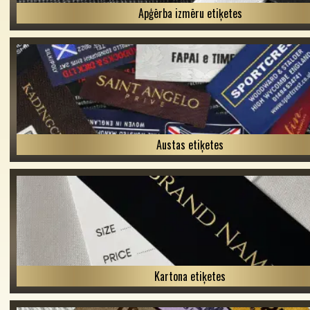
Apģērba izmēru etiķetes
Austas etiķetes
Kartona etiķetes