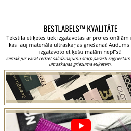
BESTLABELS™ KVALITĀTE
Tekstila etiķetes tiek izgatavotas ar profesionālā
kas ļauj materiāla ultraskaņas griešanai!
Audums 
izgatavoto etiķešu malām neplīst!
Zemāk jūs varat redzēt salīdzinājumu starp parasti sagrieztām
ultraskaņas griezuma etiķetēm.