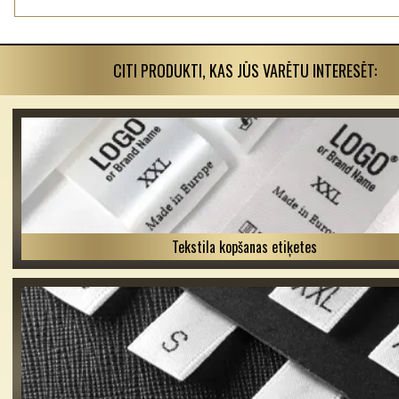
CITI PRODUKTI, KAS JŪS VARĒTU INTERESĒT:
Tekstila kopšanas etiķetes