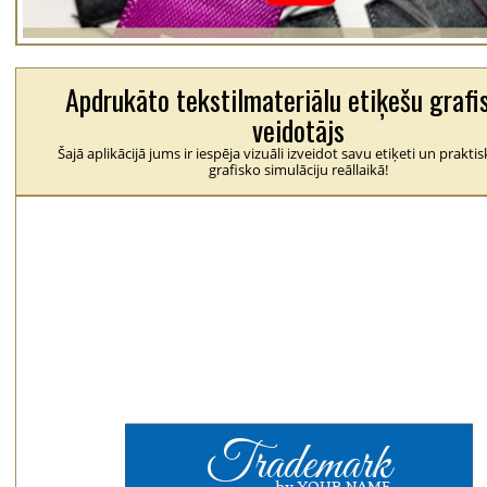
Apdrukāto tekstilmateriālu etiķešu grafi
veidotājs
Šajā aplikācijā jums ir iespēja vizuāli izveidot savu etiķeti un praktis
grafisko simulāciju reāllaikā!