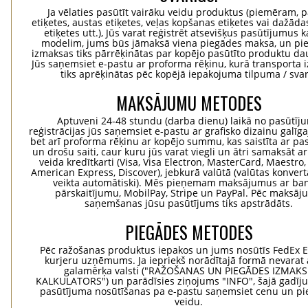
Ja vēlaties pasūtīt vairāku veidu produktus (piemēram, p
etiķetes, austas etiķetes, veļas kopšanas etiķetes vai dažādas
etiķetes utt.), Jūs varat reģistrēt atsevišķus pasūtījumus 
modelim, jums būs jāmaksā viena piegādes maksa, un pi
izmaksas tiks pārrēķinātas par kopējo pasūtīto produktu d
Jūs saņemsiet e-pastu ar proforma rēķinu, kurā transporta
tiks aprēķinātas pēc kopējā iepakojuma tilpuma / svar
MAKSĀJUMU METODES
Aptuveni 24-48 stundu (darba dienu) laikā no pasūtīj
reģistrācijas jūs saņemsiet e-pastu ar grafisko dizainu galīg
bet arī proforma rēķinu ar kopējo summu, kas saistīta ar pa
un drošu saiti, caur kuru jūs varat viegli un ātri samaksāt a
veida kredītkarti (Visa, Visa Electron, MasterCard, Maestro,
American Express, Discover), jebkurā valūtā (valūtas konvertā
veikta automātiski). Mēs pieņemam maksājumus ar ba
pārskaitījumu, MobilPay, Stripe un PayPal. Pēc maksā
saņemšanas jūsu pasūtījums tiks apstrādāts.
PIEGĀDES METODES
Pēc ražošanas produktus iepakos un jums nosūtīs FedEx 
kurjeru uzņēmums. Ja iepriekš norādītajā formā nevarat 
galamērķa valsti ("RAŽOŠANAS UN PIEGĀDES IZMAK
KALKULATORS") un parādīsies ziņojums "INFO", šajā gadīj
pasūtījuma nosūtīšanas pa e-pastu saņemsiet cenu un p
veidu.