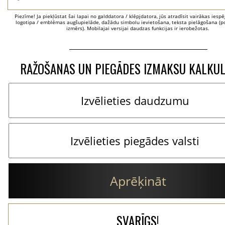
Piezīme! Ja piekļūstat šai lapai no galddatora / klēpjdatora, jūs atradīsit vairākas iesp
logotipa / emblēmas augšupielāde, dažādu simbolu ievietošana, teksta pielāgošana (po
izmērs). Mobilajai versijai daudzas funkcijas ir ierobežotas.
RAŽOŠANAS UN PIEGĀDES IZMAKSU KALKU
Aprēķināt
SVARĪGS!