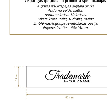
Vispārīgās īpašības un produkta specifikācijas.
Augstas izšķirtspējas digitālā druka
Auduma veids: satīns.
Auduma krāsa: 10 krāsas.
Teksta krāsa: zelts, sudrabs, melns.
Emblēmas/logotipa ievietošanas opcija.
Etiķetes izmērs - 60x15mm.