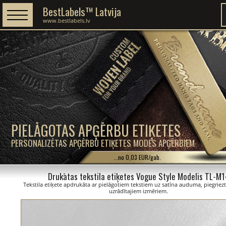
BestLabels™ Latvija
www.bestlabels.lv
PIELĀGOTAS APĢĒRBU ETIĶETES
PERSONALIZĒTAS APĢĒRBU ETIĶETES MODES APĢĒRBIEM
...no 0,03 EUR/gab.
Drukātas tekstila etiķetes Vogue Style Modelis TL-M
Tekstila etiķete apdrukāta ar pielāgotiem tekstiem uz satīna auduma, piegriezt
uzrādītajiem izmēriem.