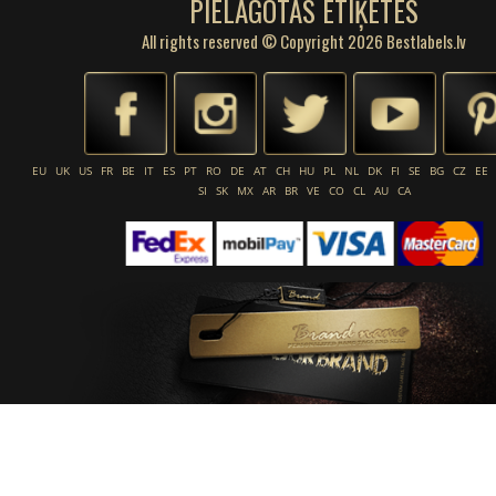
PIELĀGOTAS ETIĶETES
All rights reserved © Copyright 2026 Bestlabels.lv
EU
UK
US
FR
BE
IT
ES
PT
RO
DE
AT
CH
HU
PL
NL
DK
FI
SE
BG
CZ
EE
SI
SK
MX
AR
BR
VE
CO
CL
AU
CA