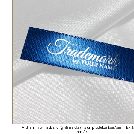
Attēls ir informatīvs, oriģinālais dizains un produkta īpašības ir izklā
zemāk!