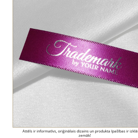
Attēls ir informatīvs, oriģinālais dizains un produkta īpašības ir izklā
zemāk!