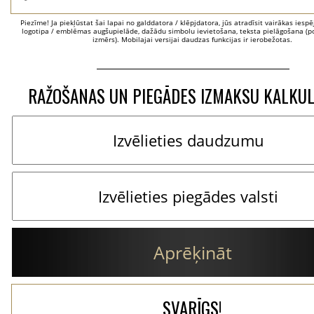
Piezīme! Ja piekļūstat šai lapai no galddatora / klēpjdatora, jūs atradīsit vairākas iesp
logotipa / emblēmas augšupielāde, dažādu simbolu ievietošana, teksta pielāgošana (po
izmērs). Mobilajai versijai daudzas funkcijas ir ierobežotas.
RAŽOŠANAS UN PIEGĀDES IZMAKSU KALKU
Aprēķināt
SVARĪGS!