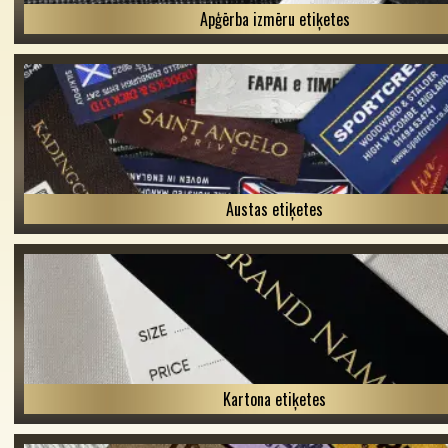
Apģērba izmēru etiķetes
Austas etiķetes
Kartona etiķetes