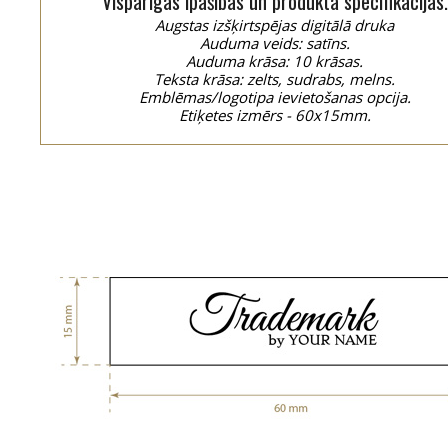
Vispārīgās īpašības un produkta specifikācijas.
Augstas izšķirtspējas digitālā druka
Auduma veids: satīns.
Auduma krāsa: 10 krāsas.
Teksta krāsa: zelts, sudrabs, melns.
Emblēmas/logotipa ievietošanas opcija.
Etiķetes izmērs - 60x15mm.