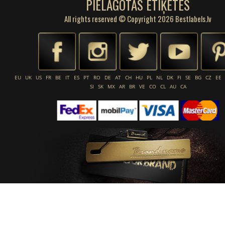
PIELĀGOTAS ETIĶETES
All rights reserved © Copyright 2026 Bestlabels.lv
EU
UK
US
FR
BE
IT
ES
PT
RO
DE
AT
CH
HU
PL
NL
DK
FI
SE
BG
CZ
EE
SI
SK
MX
AR
BR
VE
CO
CL
AU
CA