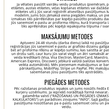
Ja vēlaties pasūtīt vairāku veidu produktus (piemēram, p
etiķetes, austas etiķetes, veļas kopšanas etiķetes vai dažādas
etiķetes utt.), Jūs varat reģistrēt atsevišķus pasūtījumus 
modelim, jums būs jāmaksā viena piegādes maksa, un pi
izmaksas tiks pārrēķinātas par kopējo pasūtīto produktu d
Jūs saņemsiet e-pastu ar proforma rēķinu, kurā transporta
tiks aprēķinātas pēc kopējā iepakojuma tilpuma / svar
MAKSĀJUMU METODES
Aptuveni 24-48 stundu (darba dienu) laikā no pasūtīj
reģistrācijas jūs saņemsiet e-pastu ar grafisko dizainu galīg
bet arī proforma rēķinu ar kopējo summu, kas saistīta ar pa
un drošu saiti, caur kuru jūs varat viegli un ātri samaksāt a
veida kredītkarti (Visa, Visa Electron, MasterCard, Maestro,
American Express, Discover), jebkurā valūtā (valūtas konvertā
veikta automātiski). Mēs pieņemam maksājumus ar ba
pārskaitījumu, MobilPay, Stripe un PayPal. Pēc maksā
saņemšanas jūsu pasūtījums tiks apstrādāts.
PIEGĀDES METODES
Pēc ražošanas produktus iepakos un jums nosūtīs FedEx 
kurjeru uzņēmums. Ja iepriekš norādītajā formā nevarat 
galamērķa valsti ("RAŽOŠANAS UN PIEGĀDES IZMAK
KALKULATORS") un parādīsies ziņojums "INFO", šajā gadīj
pasūtījuma nosūtīšanas pa e-pastu saņemsiet cenu un p
veidu.