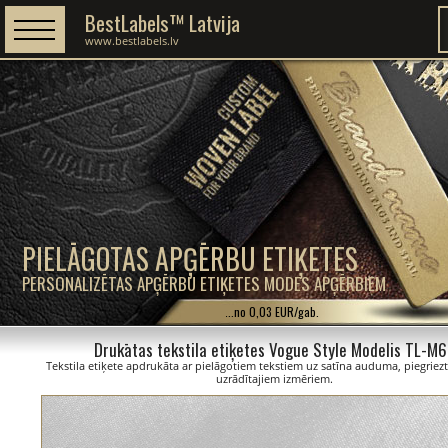
BestLabels™ Latvija
www.bestlabels.lv
PIELĀGOTAS APĢĒRBU ETIĶETES
PERSONALIZĒTAS APĢĒRBU ETIĶETES MODES APĢĒRBIEM
...no 0,03 EUR/gab.
Drukātas tekstila etiķetes Vogue Style Modelis TL-M
Tekstila etiķete apdrukāta ar pielāgotiem tekstiem uz satīna auduma, piegriezt
uzrādītajiem izmēriem.