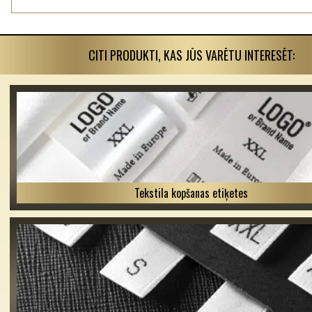
CITI PRODUKTI, KAS JŪS VARĒTU INTERESĒT:
Tekstila kopšanas etiķetes