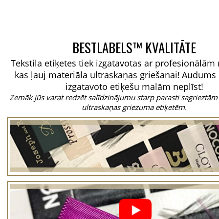
BESTLABELS™ KVALITĀTE
Tekstila etiķetes tiek izgatavotas ar profesionālā
kas ļauj materiāla ultraskaņas griešanai!
Audums 
izgatavoto etiķešu malām neplīst!
Zemāk jūs varat redzēt salīdzinājumu starp parasti sagrieztām
ultraskaņas griezuma etiķetēm.