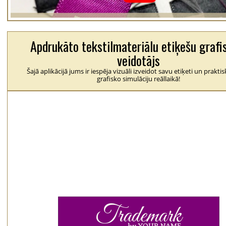
Apdrukāto tekstilmateriālu etiķešu grafi
veidotājs
Šajā aplikācijā jums ir iespēja vizuāli izveidot savu etiķeti un praktis
grafisko simulāciju reāllaikā!