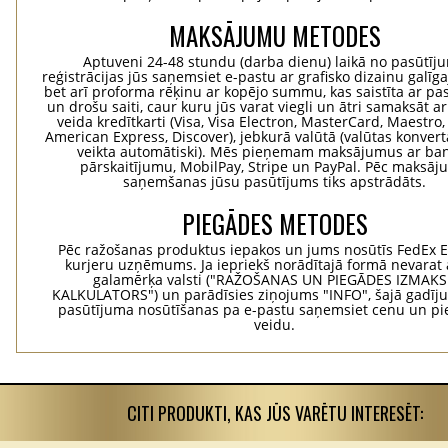
MAKSĀJUMU METODES
Aptuveni 24-48 stundu (darba dienu) laikā no pasūtīj
reģistrācijas jūs saņemsiet e-pastu ar grafisko dizainu galīg
bet arī proforma rēķinu ar kopējo summu, kas saistīta ar pa
un drošu saiti, caur kuru jūs varat viegli un ātri samaksāt a
veida kredītkarti (Visa, Visa Electron, MasterCard, Maestro,
American Express, Discover), jebkurā valūtā (valūtas konvertā
veikta automātiski). Mēs pieņemam maksājumus ar ba
pārskaitījumu, MobilPay, Stripe un PayPal. Pēc maksā
saņemšanas jūsu pasūtījums tiks apstrādāts.
PIEGĀDES METODES
Pēc ražošanas produktus iepakos un jums nosūtīs FedEx 
kurjeru uzņēmums. Ja iepriekš norādītajā formā nevarat 
galamērķa valsti ("RAŽOŠANAS UN PIEGĀDES IZMAK
KALKULATORS") un parādīsies ziņojums "INFO", šajā gadīj
pasūtījuma nosūtīšanas pa e-pastu saņemsiet cenu un p
veidu.
CITI PRODUKTI, KAS JŪS VARĒTU INTERESĒT: