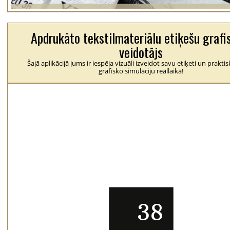
Apdrukāto tekstilmateriālu etiķešu grafi
veidotājs
Šajā aplikācijā jums ir iespēja vizuāli izveidot savu etiķeti un praktis
grafisko simulāciju reāllaikā!