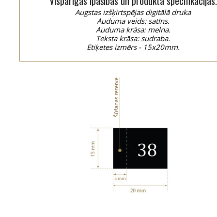
Vispārīgās īpašības un produkta specifikācijas.
Augstas izšķirtspējas digitālā druka
Auduma veids: satīns.
Auduma krāsa: melna.
Teksta krāsa: sudraba.
Etiķetes izmērs - 15x20mm.
Šūšanas rezerve