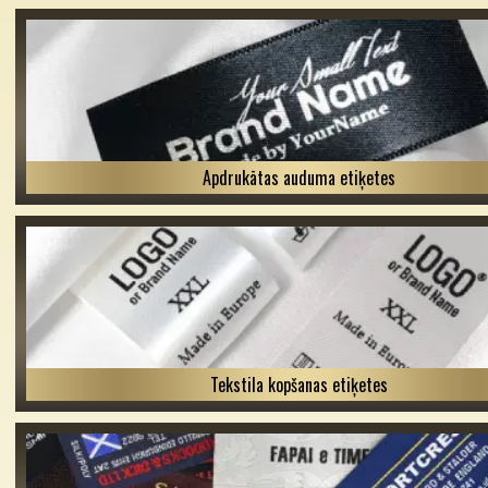
Apdrukātas auduma etiķetes
Tekstila kopšanas etiķetes