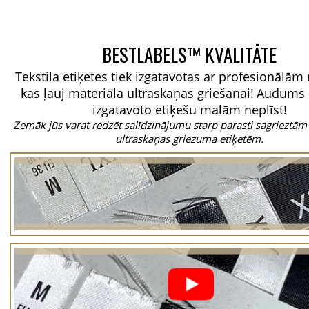
BESTLABELS™ KVALITĀTE
Tekstila etiķetes tiek izgatavotas ar profesionālā
kas ļauj materiāla ultraskaņas griešanai!
Audums 
izgatavoto etiķešu malām neplīst!
Zemāk jūs varat redzēt salīdzinājumu starp parasti sagrieztām
ultraskaņas griezuma etiķetēm.