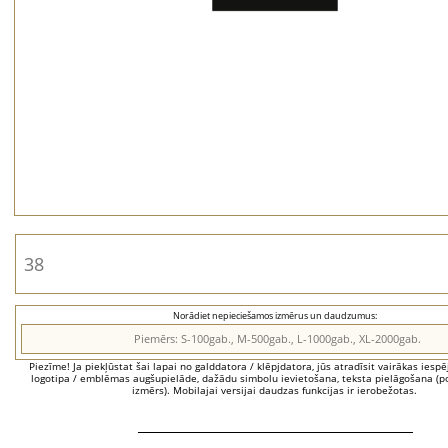
Norādiet nepieciešamos izmērus un daudzumus:
Piezīme! Ja piekļūstat šai lapai no galddatora / klēpjdatora, jūs atradīsit vairākas iesp
logotipa / emblēmas augšupielāde, dažādu simbolu ievietošana, teksta pielāgošana (po
izmērs). Mobilajai versijai daudzas funkcijas ir ierobežotas.