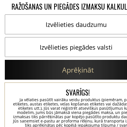
RAŽOŠANAS UN PIEGĀDES IZMAKSU KALKU
Aprēķināt
SVARĪGS!
Ja vēlaties pasūtīt vairāku veidu produktus (piemēram, p
etiķetes, austas etiķetes, veļas kopšanas etiķetes vai dažādas
etiķetes utt.), Jūs varat reģistrēt atsevišķus pasūtījumus 
modelim, jums būs jāmaksā viena piegādes maksa, un pi
izmaksas tiks pārrēķinātas par kopējo pasūtīto produktu d
Jūs saņemsiet e-pastu ar proforma rēķinu, kurā transporta
tiks aprēķinātas pēc kopējā iepakojuma tilpuma / svar