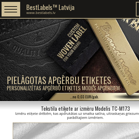
BestLabels™ Latvija
www.bestlabels.lv
PIELĀGOTAS APĢĒRBU ETIĶETES
PERSONALIZĒTAS APĢĒRBU ETIĶETES MODES APĢĒRBIEM
...no 0,03 EUR/gab.
Tekstila etiķete ar izmēru Modelis TC-M173
Izmēru etiķete drēbēm, kas apdrukātas uz smalka satīna, ultraskaņas griezums
parādītajiem izmēriem.