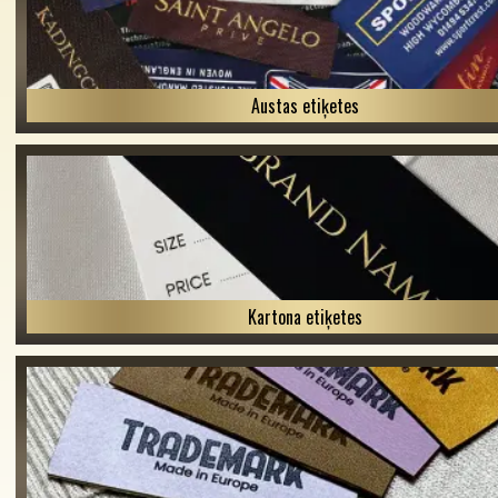
Austas etiķetes
Kartona etiķetes