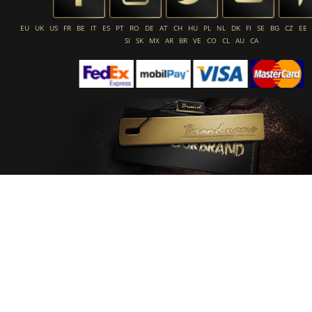
EU
UK
US
FR
BE
IT
ES
PT
RO
DE
AT
CH
HU
PL
NL
DK
FI
SE
BG
CZ
EE
SI
SK
MX
AR
BR
VE
CO
CL
AU
CA