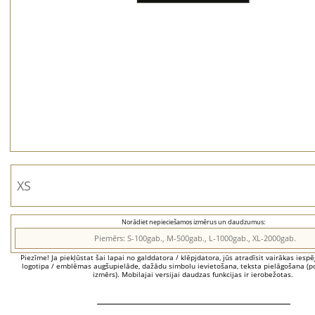
Norādiet nepieciešamos izmērus un daudzumus:
Piezīme! Ja piekļūstat šai lapai no galddatora / klēpjdatora, jūs atradīsit vairākas iesp
logotipa / emblēmas augšupielāde, dažādu simbolu ievietošana, teksta pielāgošana (po
izmērs). Mobilajai versijai daudzas funkcijas ir ierobežotas.