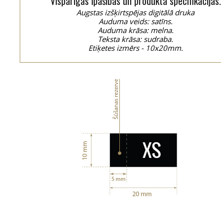
Vispārīgās īpašības un produkta specifikācijas.
Augstas izšķirtspējas digitālā druka
Auduma veids: satīns.
Auduma krāsa: melna.
Teksta krāsa: sudraba.
Etiķetes izmērs - 10x20mm.
Šūšanas rezerve