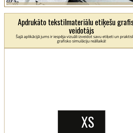
Apdrukāto tekstilmateriālu etiķešu grafi
veidotājs
Šajā aplikācijā jums ir iespēja vizuāli izveidot savu etiķeti un praktis
grafisko simulāciju reāllaikā!