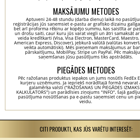
MAKSĀJUMU METODES
Aptuveni 24-48 stundu (darba dienu) laikā no pasūtīj
reģistrācijas jūs saņemsiet e-pastu ar grafisko dizainu galīg
bet arī proforma rēķinu ar kopējo summu, kas saistīta ar pa
un drošu saiti, caur kuru jūs varat viegli un ātri samaksāt a
veida kredītkarti (Visa, Visa Electron, MasterCard, Maestro,
American Express, Discover), jebkurā valūtā (valūtas konvertā
veikta automātiski). Mēs pieņemam maksājumus ar ba
pārskaitījumu, MobilPay, Stripe un PayPal. Pēc maksā
saņemšanas jūsu pasūtījums tiks apstrādāts.
PIEGĀDES METODES
Pēc ražošanas produktus iepakos un jums nosūtīs FedEx 
kurjeru uzņēmums. Ja iepriekš norādītajā formā nevarat 
galamērķa valsti ("RAŽOŠANAS UN PIEGĀDES IZMAK
KALKULATORS") un parādīsies ziņojums "INFO", šajā gadīj
pasūtījuma nosūtīšanas pa e-pastu saņemsiet cenu un p
veidu.
CITI PRODUKTI, KAS JŪS VARĒTU INTERESĒT: