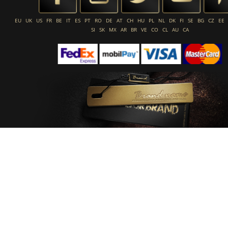
EU
UK
US
FR
BE
IT
ES
PT
RO
DE
AT
CH
HU
PL
NL
DK
FI
SE
BG
CZ
EE
SI
SK
MX
AR
BR
VE
CO
CL
AU
CA