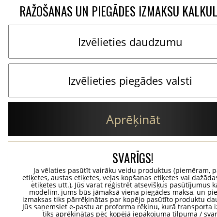
RAŽOŠANAS UN PIEGĀDES IZMAKSU KALKU
Aprēķināt
SVARĪGS!
Ja vēlaties pasūtīt vairāku veidu produktus (piemēram, p
etiķetes, austas etiķetes, veļas kopšanas etiķetes vai dažādas
etiķetes utt.), Jūs varat reģistrēt atsevišķus pasūtījumus 
modelim, jums būs jāmaksā viena piegādes maksa, un pi
izmaksas tiks pārrēķinātas par kopējo pasūtīto produktu d
Jūs saņemsiet e-pastu ar proforma rēķinu, kurā transporta
tiks aprēķinātas pēc kopējā iepakojuma tilpuma / svar