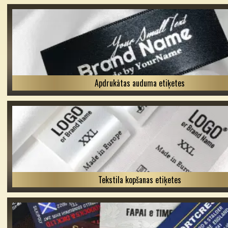
Apdrukātas auduma etiķetes
Tekstila kopšanas etiķetes