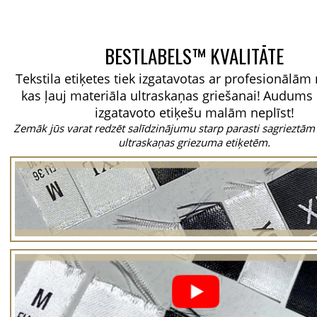
BESTLABELS™ KVALITĀTE
Tekstila etiķetes tiek izgatavotas ar profesionālā
kas ļauj materiāla ultraskaņas griešanai!
Audums 
izgatavoto etiķešu malām neplīst!
Zemāk jūs varat redzēt salīdzinājumu starp parasti sagrieztām
ultraskaņas griezuma etiķetēm.