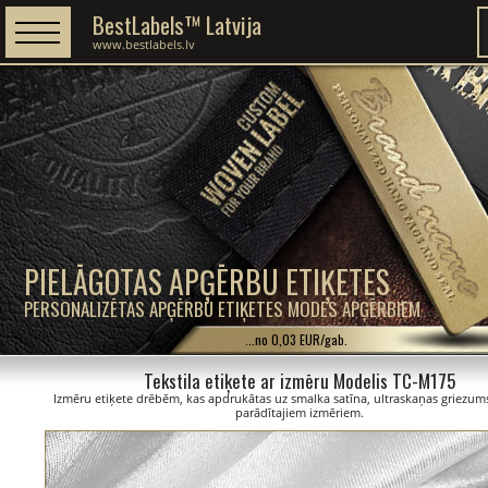
BestLabels™ Latvija
www.bestlabels.lv
PIELĀGOTAS APĢĒRBU ETIĶETES
PERSONALIZĒTAS APĢĒRBU ETIĶETES MODES APĢĒRBIEM
...no 0,03 EUR/gab.
Tekstila etiķete ar izmēru Modelis TC-M175
Izmēru etiķete drēbēm, kas apdrukātas uz smalka satīna, ultraskaņas griezums
parādītajiem izmēriem.