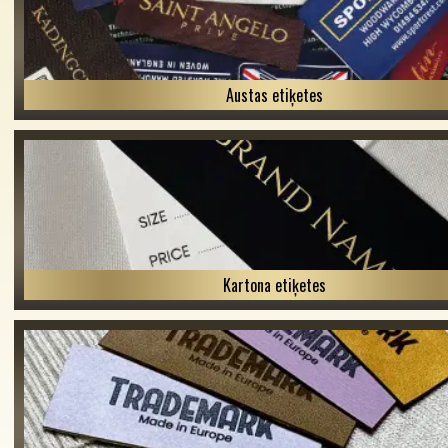
Austas etiķetes
Kartona etiķetes