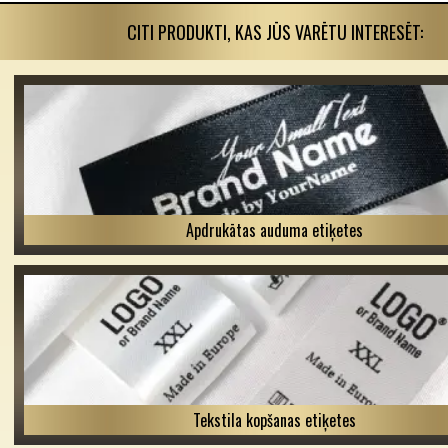
CITI PRODUKTI, KAS JŪS VARĒTU INTERESĒT:
Apdrukātas auduma etiķetes
Tekstila kopšanas etiķetes