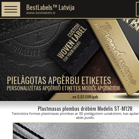
BestLabels™ Latvija
www.bestlabels.lv
PIELĀGOTAS APĢĒRBU ETIĶETES
PERSONALIZĒTAS APĢĒRBU ETIĶETES MODES APĢĒRBIEM
...no 0,03 EUR/gab.
Plastmasas plombas drēbēm Modelis ST-M128
Taisnstūra formas plastmasas plombas ar 3D pielāgotiem uzrakstiem, kas apdari
abās pusēs.