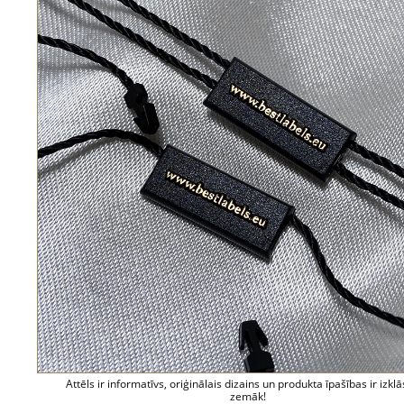
Attēls ir informatīvs, oriģinālais dizains un produkta īpašības ir izklā
zemāk!