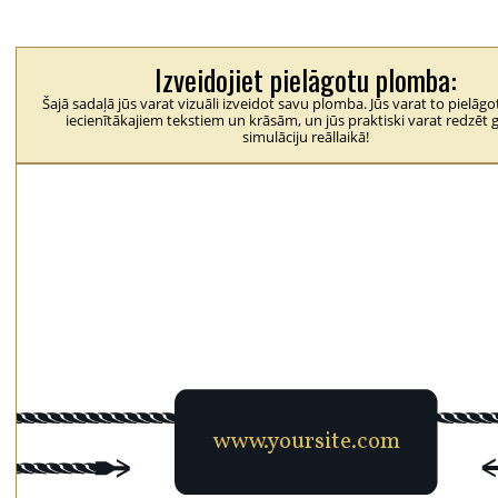
Izveidojiet pielāgotu plomba:
Šajā sadaļā jūs varat vizuāli izveidot savu plomba. Jūs varat to pielāg
iecienītākajiem tekstiem un krāsām, un jūs praktiski varat redzēt 
simulāciju reāllaikā!