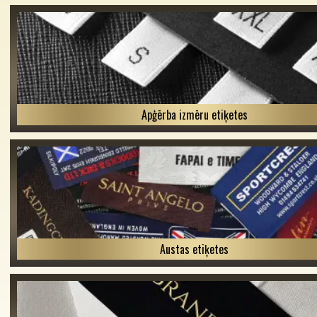
Apģērba izmēru etiķetes
Austas etiķetes