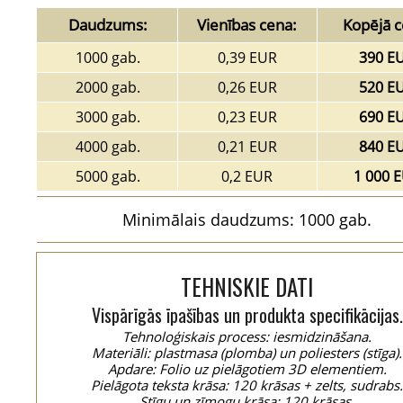
Daudzums:
Vienības cena:
Kopējā c
1000 gab.
0,39 EUR
390 E
2000 gab.
0,26 EUR
520 E
3000 gab.
0,23 EUR
690 E
4000 gab.
0,21 EUR
840 E
5000 gab.
0,2 EUR
1 000 
Minimālais daudzums: 1000 gab.
TEHNISKIE DATI
Vispārīgās īpašības un produkta specifikācijas.
Tehnoloģiskais process: iesmidzināšana.
Materiāli: plastmasa (plomba) un poliesters (stīga).
Apdare: Folio uz pielāgotiem 3D elementiem.
Pielāgota teksta krāsa: 120 krāsas + zelts, sudrabs
Stīgu un zīmogu krāsa: 120 krāsas.