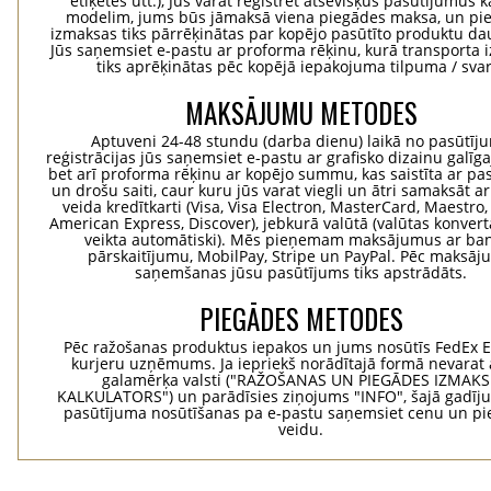
etiķetes utt.), Jūs varat reģistrēt atsevišķus pasūtījumus 
modelim, jums būs jāmaksā viena piegādes maksa, un pi
izmaksas tiks pārrēķinātas par kopējo pasūtīto produktu d
Jūs saņemsiet e-pastu ar proforma rēķinu, kurā transporta
tiks aprēķinātas pēc kopējā iepakojuma tilpuma / svar
MAKSĀJUMU METODES
Aptuveni 24-48 stundu (darba dienu) laikā no pasūtīj
reģistrācijas jūs saņemsiet e-pastu ar grafisko dizainu galīg
bet arī proforma rēķinu ar kopējo summu, kas saistīta ar pa
un drošu saiti, caur kuru jūs varat viegli un ātri samaksāt a
veida kredītkarti (Visa, Visa Electron, MasterCard, Maestro,
American Express, Discover), jebkurā valūtā (valūtas konvertā
veikta automātiski). Mēs pieņemam maksājumus ar ba
pārskaitījumu, MobilPay, Stripe un PayPal. Pēc maksā
saņemšanas jūsu pasūtījums tiks apstrādāts.
PIEGĀDES METODES
Pēc ražošanas produktus iepakos un jums nosūtīs FedEx 
kurjeru uzņēmums. Ja iepriekš norādītajā formā nevarat 
galamērķa valsti ("RAŽOŠANAS UN PIEGĀDES IZMAK
KALKULATORS") un parādīsies ziņojums "INFO", šajā gadīj
pasūtījuma nosūtīšanas pa e-pastu saņemsiet cenu un p
veidu.