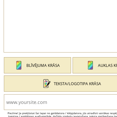
BLĪVĒJUMA KRĀSA
AUKLAS K
TEKSTA/LOGOTIPA KRĀSA
Piezīme! Ja piekļūstat šai lapai no galddatora / klēpjdatora, jūs atradīsit vairākas iesp
logotipa / emblēmas augšupielāde, dažādu simbolu ievietošana, teksta pielāgošana (po