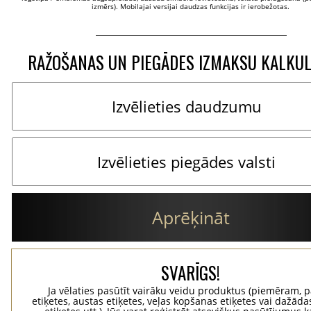
izmērs). Mobilajai versijai daudzas funkcijas ir ierobežotas.
RAŽOŠANAS UN PIEGĀDES IZMAKSU KALKU
Aprēķināt
SVARĪGS!
Ja vēlaties pasūtīt vairāku veidu produktus (piemēram, p
etiķetes, austas etiķetes, veļas kopšanas etiķetes vai dažādas