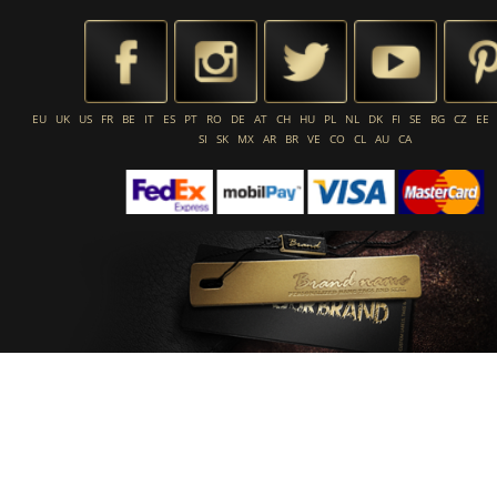
EU
UK
US
FR
BE
IT
ES
PT
RO
DE
AT
CH
HU
PL
NL
DK
FI
SE
BG
CZ
EE
SI
SK
MX
AR
BR
VE
CO
CL
AU
CA