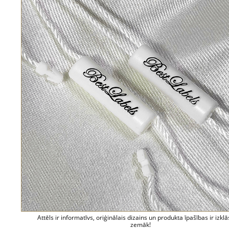
Attēls ir informatīvs, oriģinālais dizains un produkta īpašības ir izklā
zemāk!