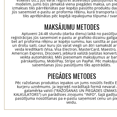
etiķetes utt.), Jūs varat reģistrēt atsevišķus pasūtījumus 
modelim, jums būs jāmaksā viena piegādes maksa, un pi
izmaksas tiks pārrēķinātas par kopējo pasūtīto produktu d
Jūs saņemsiet e-pastu ar proforma rēķinu, kurā transporta
tiks aprēķinātas pēc kopējā iepakojuma tilpuma / svar
MAKSĀJUMU METODES
Aptuveni 24-48 stundu (darba dienu) laikā no pasūtīj
reģistrācijas jūs saņemsiet e-pastu ar grafisko dizainu galīg
bet arī proforma rēķinu ar kopējo summu, kas saistīta ar pa
un drošu saiti, caur kuru jūs varat viegli un ātri samaksāt a
veida kredītkarti (Visa, Visa Electron, MasterCard, Maestro,
American Express, Discover), jebkurā valūtā (valūtas konvertā
veikta automātiski). Mēs pieņemam maksājumus ar ba
pārskaitījumu, MobilPay, Stripe un PayPal. Pēc maksā
saņemšanas jūsu pasūtījums tiks apstrādāts.
PIEGĀDES METODES
Pēc ražošanas produktus iepakos un jums nosūtīs FedEx 
kurjeru uzņēmums. Ja iepriekš norādītajā formā nevarat 
galamērķa valsti ("RAŽOŠANAS UN PIEGĀDES IZMAK
KALKULATORS") un parādīsies ziņojums "INFO", šajā gadīj
pasūtījuma nosūtīšanas pa e-pastu saņemsiet cenu un p
veidu.