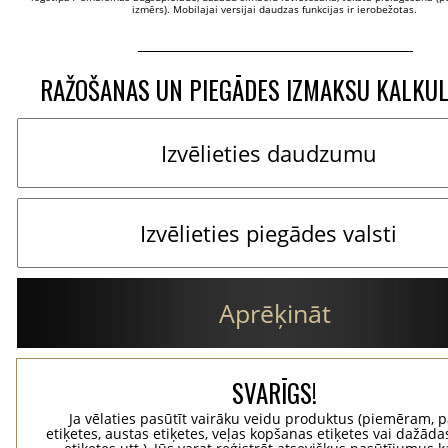
izmērs). Mobilajai versijai daudzas funkcijas ir ierobežotas.
RAŽOŠANAS UN PIEGĀDES IZMAKSU KALKU
Aprēķināt
SVARĪGS!
Ja vēlaties pasūtīt vairāku veidu produktus (piemēram, p
etiķetes, austas etiķetes, veļas kopšanas etiķetes vai dažādas