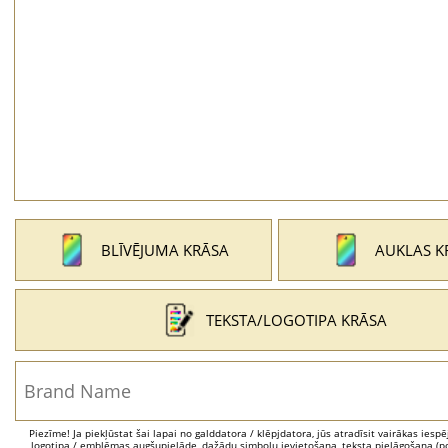
BLĪVĒJUMA KRĀSA
AUKLAS K
TEKSTA/LOGOTIPA KRĀSA
Piezīme! Ja piekļūstat šai lapai no galddatora / klēpjdatora, jūs atradīsit vairākas iesp
logotipa / emblēmas augšupielāde, dažādu simbolu ievietošana, teksta pielāgošana (po