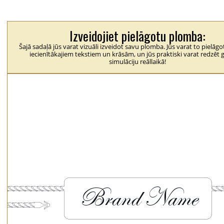
Izveidojiet pielāgotu plomba:
Šajā sadaļā jūs varat vizuāli izveidot savu plomba. Jūs varat to pielāg
iecienītākajiem tekstiem un krāsām, un jūs praktiski varat redzēt 
simulāciju reāllaikā!