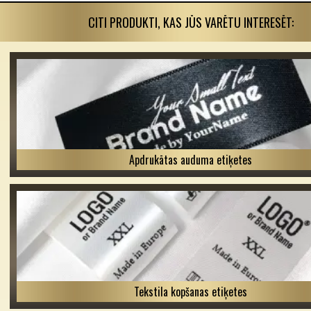
CITI PRODUKTI, KAS JŪS VARĒTU INTERESĒT:
Apdrukātas auduma etiķetes
Tekstila kopšanas etiķetes