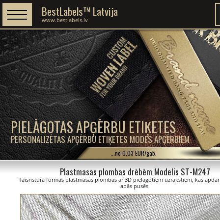
BestLabels™ Latvija
www.bestlabels.lv
PIELĀGOTAS APĢĒRBU ETIĶETES
PERSONALIZĒTAS APĢĒRBU ETIĶETES MODES APĢĒRBIEM
...no 0,03 EUR/gab.
Plastmasas plombas drēbēm Modelis ST-M247
Taisnstūra formas plastmasas plombas ar 3D pielāgotiem uzrakstiem, kas apdari
abās pusēs.