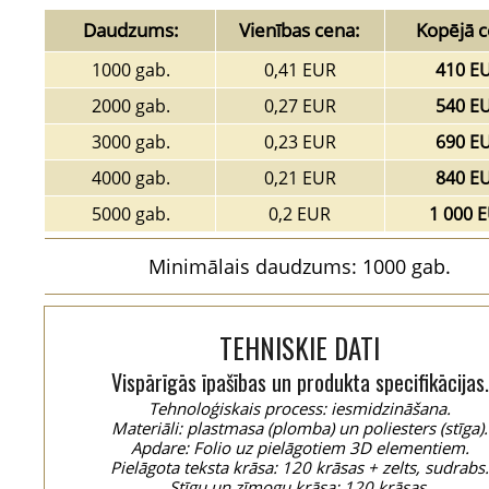
Daudzums:
Vienības cena:
Kopējā c
1000 gab.
0,41 EUR
410 E
2000 gab.
0,27 EUR
540 E
3000 gab.
0,23 EUR
690 E
4000 gab.
0,21 EUR
840 E
5000 gab.
0,2 EUR
1 000 
Minimālais daudzums: 1000 gab.
TEHNISKIE DATI
Vispārīgās īpašības un produkta specifikācijas.
Tehnoloģiskais process: iesmidzināšana.
Materiāli: plastmasa (plomba) un poliesters (stīga).
Apdare: Folio uz pielāgotiem 3D elementiem.
Pielāgota teksta krāsa: 120 krāsas + zelts, sudrabs
Stīgu un zīmogu krāsa: 120 krāsas.