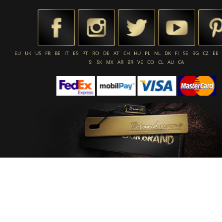
EU
UK
US
FR
BE
IT
ES
PT
RO
DE
AT
CH
HU
PL
NL
DK
FI
SE
BG
CZ
EE
SI
SK
MX
AR
BR
VE
CO
CL
AU
CA