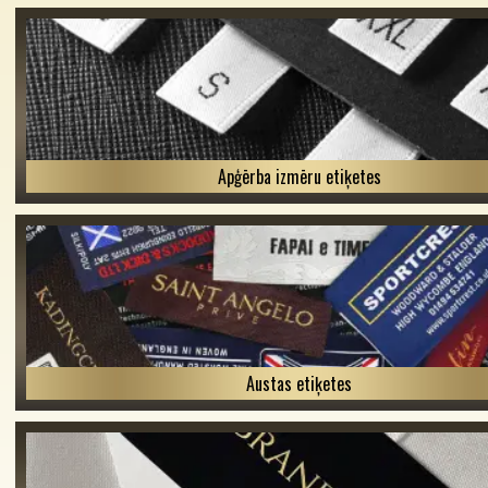
Apģērba izmēru etiķetes
Austas etiķetes