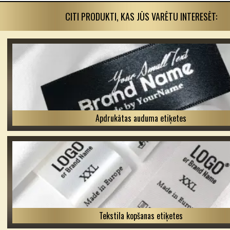
CITI PRODUKTI, KAS JŪS VARĒTU INTERESĒT:
Apdrukātas auduma etiķetes
Tekstila kopšanas etiķetes