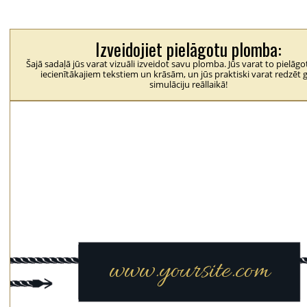
Izveidojiet pielāgotu plomba:
Šajā sadaļā jūs varat vizuāli izveidot savu plomba. Jūs varat to pielāg
iecienītākajiem tekstiem un krāsām, un jūs praktiski varat redzēt 
simulāciju reāllaikā!