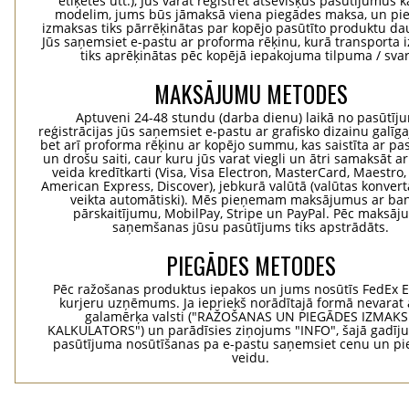
etiķetes utt.), Jūs varat reģistrēt atsevišķus pasūtījumus 
modelim, jums būs jāmaksā viena piegādes maksa, un pi
izmaksas tiks pārrēķinātas par kopējo pasūtīto produktu d
Jūs saņemsiet e-pastu ar proforma rēķinu, kurā transporta
tiks aprēķinātas pēc kopējā iepakojuma tilpuma / svar
MAKSĀJUMU METODES
Aptuveni 24-48 stundu (darba dienu) laikā no pasūtīj
reģistrācijas jūs saņemsiet e-pastu ar grafisko dizainu galīg
bet arī proforma rēķinu ar kopējo summu, kas saistīta ar pa
un drošu saiti, caur kuru jūs varat viegli un ātri samaksāt a
veida kredītkarti (Visa, Visa Electron, MasterCard, Maestro,
American Express, Discover), jebkurā valūtā (valūtas konvertā
veikta automātiski). Mēs pieņemam maksājumus ar ba
pārskaitījumu, MobilPay, Stripe un PayPal. Pēc maksā
saņemšanas jūsu pasūtījums tiks apstrādāts.
PIEGĀDES METODES
Pēc ražošanas produktus iepakos un jums nosūtīs FedEx 
kurjeru uzņēmums. Ja iepriekš norādītajā formā nevarat 
galamērķa valsti ("RAŽOŠANAS UN PIEGĀDES IZMAK
KALKULATORS") un parādīsies ziņojums "INFO", šajā gadīj
pasūtījuma nosūtīšanas pa e-pastu saņemsiet cenu un p
veidu.