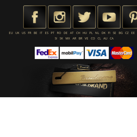
EU
UK
US
FR
BE
IT
ES
PT
RO
DE
AT
CH
HU
PL
NL
DK
FI
SE
BG
CZ
EE
SI
SK
MX
AR
BR
VE
CO
CL
AU
CA