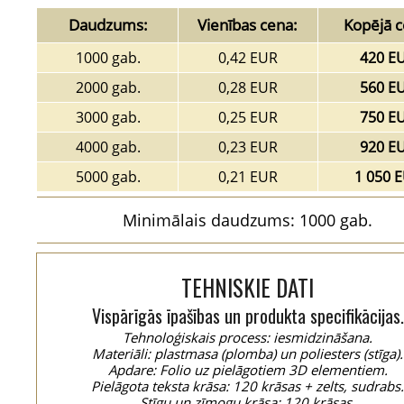
Daudzums:
Vienības cena:
Kopējā c
1000 gab.
0,42 EUR
420 E
2000 gab.
0,28 EUR
560 E
3000 gab.
0,25 EUR
750 E
4000 gab.
0,23 EUR
920 E
5000 gab.
0,21 EUR
1 050 
Minimālais daudzums: 1000 gab.
TEHNISKIE DATI
Vispārīgās īpašības un produkta specifikācijas.
Tehnoloģiskais process: iesmidzināšana.
Materiāli: plastmasa (plomba) un poliesters (stīga).
Apdare: Folio uz pielāgotiem 3D elementiem.
Pielāgota teksta krāsa: 120 krāsas + zelts, sudrabs
Stīgu un zīmogu krāsa: 120 krāsas.