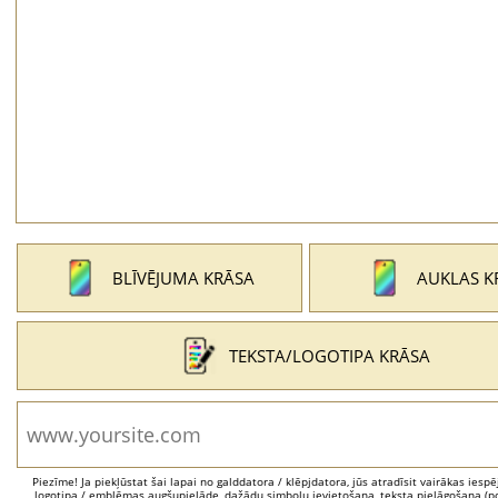
BLĪVĒJUMA KRĀSA
AUKLAS K
TEKSTA/LOGOTIPA KRĀSA
Piezīme! Ja piekļūstat šai lapai no galddatora / klēpjdatora, jūs atradīsit vairākas iesp
logotipa / emblēmas augšupielāde, dažādu simbolu ievietošana, teksta pielāgošana (po