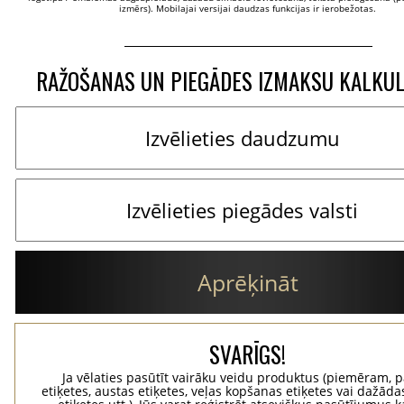
izmērs). Mobilajai versijai daudzas funkcijas ir ierobežotas.
RAŽOŠANAS UN PIEGĀDES IZMAKSU KALKU
Aprēķināt
SVARĪGS!
Ja vēlaties pasūtīt vairāku veidu produktus (piemēram, p
etiķetes, austas etiķetes, veļas kopšanas etiķetes vai dažādas