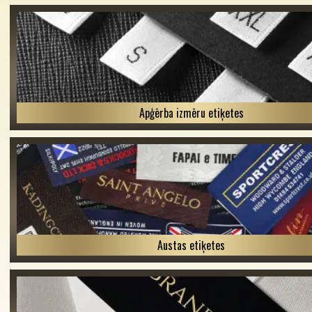
Apģērba izmēru etiķetes
Austas etiķetes