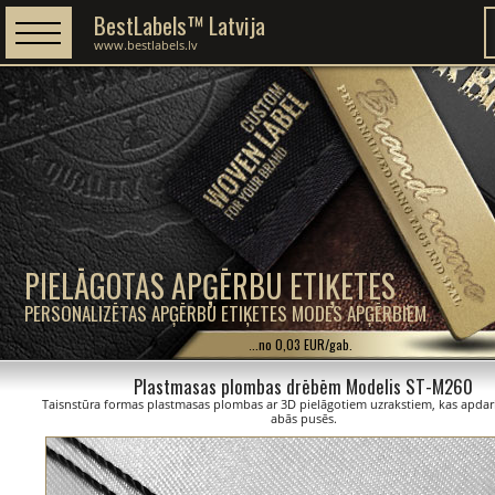
BestLabels™ Latvija
www.bestlabels.lv
PIELĀGOTAS APĢĒRBU ETIĶETES
PERSONALIZĒTAS APĢĒRBU ETIĶETES MODES APĢĒRBIEM
...no 0,03 EUR/gab.
Plastmasas plombas drēbēm Modelis ST-M260
Taisnstūra formas plastmasas plombas ar 3D pielāgotiem uzrakstiem, kas apdari
abās pusēs.