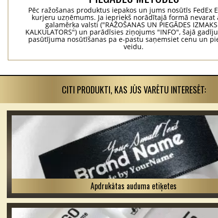
Pēc ražošanas produktus iepakos un jums nosūtīs FedEx 
kurjeru uzņēmums. Ja iepriekš norādītajā formā nevarat 
galamērķa valsti ("RAŽOŠANAS UN PIEGĀDES IZMAK
KALKULATORS") un parādīsies ziņojums "INFO", šajā gadīj
pasūtījuma nosūtīšanas pa e-pastu saņemsiet cenu un p
veidu.
CITI PRODUKTI, KAS JŪS VARĒTU INTERESĒT:
Apdrukātas auduma etiķetes