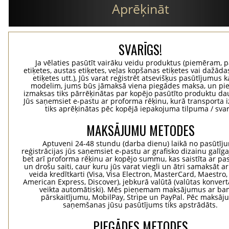
Aprēķināt
SVARĪGS!
Ja vēlaties pasūtīt vairāku veidu produktus (piemēram, p
etiķetes, austas etiķetes, veļas kopšanas etiķetes vai dažādas
etiķetes utt.), Jūs varat reģistrēt atsevišķus pasūtījumus 
modelim, jums būs jāmaksā viena piegādes maksa, un pi
izmaksas tiks pārrēķinātas par kopējo pasūtīto produktu d
Jūs saņemsiet e-pastu ar proforma rēķinu, kurā transporta
tiks aprēķinātas pēc kopējā iepakojuma tilpuma / svar
MAKSĀJUMU METODES
Aptuveni 24-48 stundu (darba dienu) laikā no pasūtīj
reģistrācijas jūs saņemsiet e-pastu ar grafisko dizainu galīg
bet arī proforma rēķinu ar kopējo summu, kas saistīta ar pa
un drošu saiti, caur kuru jūs varat viegli un ātri samaksāt a
veida kredītkarti (Visa, Visa Electron, MasterCard, Maestro,
American Express, Discover), jebkurā valūtā (valūtas konvertā
veikta automātiski). Mēs pieņemam maksājumus ar ba
pārskaitījumu, MobilPay, Stripe un PayPal. Pēc maksā
saņemšanas jūsu pasūtījums tiks apstrādāts.
PIEGĀDES METODES