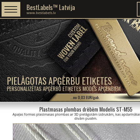
BestLabels™ Latvija
www.bestlabels.lv
PIELĀGOTAS APĢĒRBU ETIĶETES
PERSONALIZĒTAS APĢĒRBU ETIĶETES MODES APĢĒRBIEM
...no 0,03 EUR/gab.
Plastmasas plombas drēbēm Modelis ST-M55
Apaļas formas plastmasas plombas ar 3D pielāgotām izdrukām, kas apdarinātas
divām pusēm.