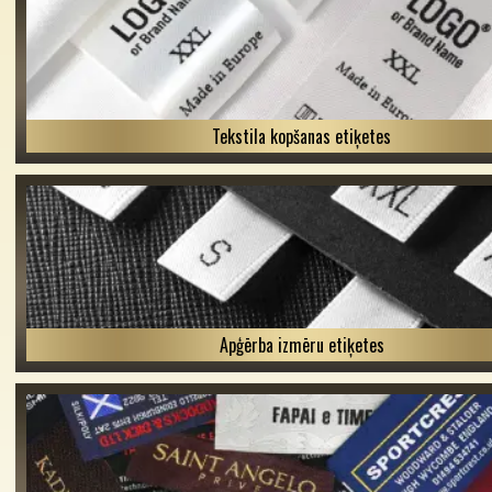
Tekstila kopšanas etiķetes
Apģērba izmēru etiķetes