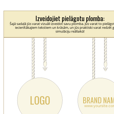
Izveidojiet pielāgotu plomba:
Šajā sadaļā jūs varat vizuāli izveidot savu plomba. Jūs varat to pielāg
iecienītākajiem tekstiem un krāsām, un jūs praktiski varat redzēt 
simulāciju reāllaikā!