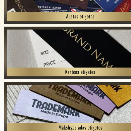
Austas etiķetes
Kartona etiķetes
Mākslīgās ādas etiķetes