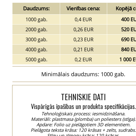
Daudzums:
Vienības cena:
Kopējā c
1000 gab.
0,4 EUR
400 E
2000 gab.
0,26 EUR
520 E
3000 gab.
0,23 EUR
690 E
4000 gab.
0,21 EUR
840 E
5000 gab.
0,2 EUR
1 000 
Minimālais daudzums: 1000 gab.
TEHNISKIE DATI
Vispārīgās īpašības un produkta specifikācijas.
Tehnoloģiskais process: iesmidzināšana.
Materiāli: plastmasa (plomba) un poliesters (stīga).
Apdare: Folio uz pielāgotiem 3D elementiem.
Pielāgota teksta krāsa: 120 krāsas + zelts, sudrabs
Stīgu un zīmogu krāsa: 120 krāsas.