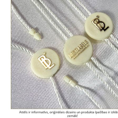
Attēls ir informatīvs, oriģinālais dizains un produkta īpašības ir izklā
zemāk!