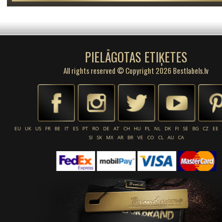
PIELĀGOTAS ETIĶETES
All rights reserved © Copyright 2026 Bestlabels.lv
EU
UK
US
FR
BE
IT
ES
PT
RO
DE
AT
CH
HU
PL
NL
DK
FI
SE
BG
CZ
EE
SI
SK
MX
AR
BR
VE
CO
CL
AU
CA