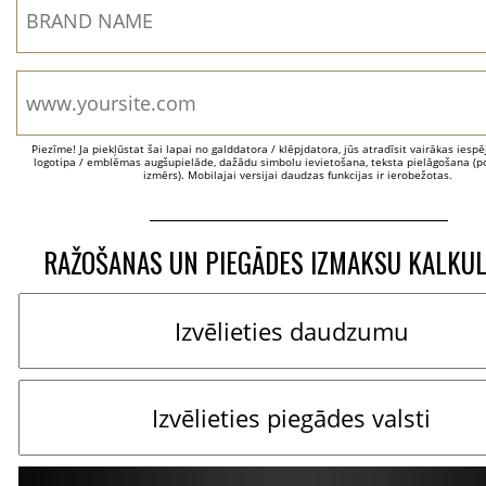
Piezīme! Ja piekļūstat šai lapai no galddatora / klēpjdatora, jūs atradīsit vairākas iesp
logotipa / emblēmas augšupielāde, dažādu simbolu ievietošana, teksta pielāgošana (po
izmērs). Mobilajai versijai daudzas funkcijas ir ierobežotas.
RAŽOŠANAS UN PIEGĀDES IZMAKSU KALKU