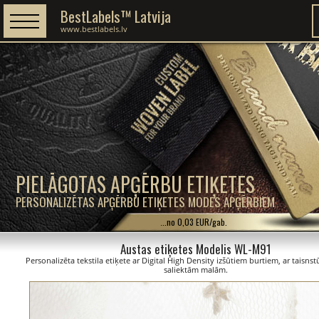
BestLabels™ Latvija
www.bestlabels.lv
PIELĀGOTAS APĢĒRBU ETIĶETES
PERSONALIZĒTAS APĢĒRBU ETIĶETES MODES APĢĒRBIEM
...no 0,03 EUR/gab.
Austas etiķetes Modelis WL-M91
Personalizēta tekstila etiķete ar Digital High Density izšūtiem burtiem, ar taisn
saliektām malām.