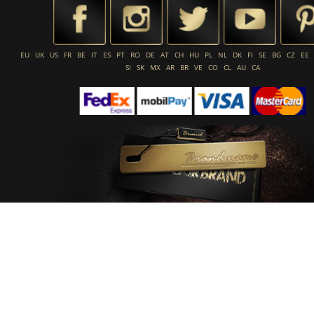
EU
UK
US
FR
BE
IT
ES
PT
RO
DE
AT
CH
HU
PL
NL
DK
FI
SE
BG
CZ
EE
SI
SK
MX
AR
BR
VE
CO
CL
AU
CA