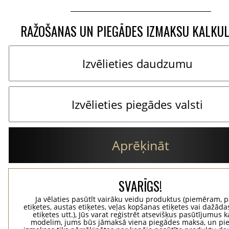
RAŽOŠANAS UN PIEGĀDES IZMAKSU KALKU
Aprēķināt
SVARĪGS!
Ja vēlaties pasūtīt vairāku veidu produktus (piemēram, p
etiķetes, austas etiķetes, veļas kopšanas etiķetes vai dažādas
etiķetes utt.), Jūs varat reģistrēt atsevišķus pasūtījumus 
modelim, jums būs jāmaksā viena piegādes maksa, un pi