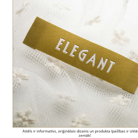
Attēls ir informatīvs, oriģinālais dizains un produkta īpašības ir izklā
zemāk!