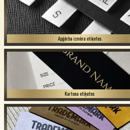
Apģērba izmēru etiķetes
Kartona etiķetes