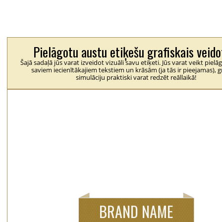
Pielāgotu austu etiķešu grafiskais veido
Šajā sadaļā jūs varat izveidot vizuāli savu etiķeti. Jūs varat veikt piel
saviem iecienītākajiem tekstiem un krāsām (ja tās ir pieejamas), g
simulāciju praktiski varat redzēt reāllaikā!