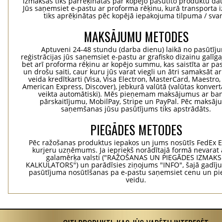
izmaksas tiks pārrēķinātas par kopējo pasūtīto produktu d
Jūs saņemsiet e-pastu ar proforma rēķinu, kurā transporta
tiks aprēķinātas pēc kopējā iepakojuma tilpuma / svar
MAKSĀJUMU METODES
Aptuveni 24-48 stundu (darba dienu) laikā no pasūtīj
reģistrācijas jūs saņemsiet e-pastu ar grafisko dizainu galīg
bet arī proforma rēķinu ar kopējo summu, kas saistīta ar pa
un drošu saiti, caur kuru jūs varat viegli un ātri samaksāt a
veida kredītkarti (Visa, Visa Electron, MasterCard, Maestro,
American Express, Discover), jebkurā valūtā (valūtas konvertā
veikta automātiski). Mēs pieņemam maksājumus ar ba
pārskaitījumu, MobilPay, Stripe un PayPal. Pēc maksā
saņemšanas jūsu pasūtījums tiks apstrādāts.
PIEGĀDES METODES
Pēc ražošanas produktus iepakos un jums nosūtīs FedEx 
kurjeru uzņēmums. Ja iepriekš norādītajā formā nevarat 
galamērķa valsti ("RAŽOŠANAS UN PIEGĀDES IZMAK
KALKULATORS") un parādīsies ziņojums "INFO", šajā gadīj
pasūtījuma nosūtīšanas pa e-pastu saņemsiet cenu un p
veidu.