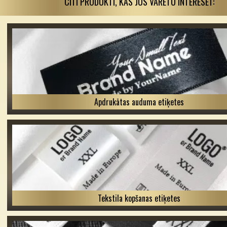
CITI PRODUKTI, KAS JŪS VARĒTU INTERESĒT:
Apdrukātas auduma etiķetes
Tekstila kopšanas etiķetes