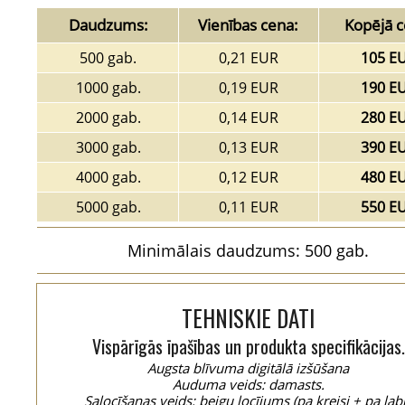
Daudzums:
Vienības cena:
Kopējā c
500 gab.
0,21 EUR
105 E
1000 gab.
0,19 EUR
190 E
2000 gab.
0,14 EUR
280 E
3000 gab.
0,13 EUR
390 E
4000 gab.
0,12 EUR
480 E
5000 gab.
0,11 EUR
550 E
Minimālais daudzums: 500 gab.
TEHNISKIE DATI
Vispārīgās īpašības un produkta specifikācijas.
Augsta blīvuma digitālā izšūšana
Auduma veids: damasts.
Salocīšanas veids: beigu locījums (pa kreisi + pa labi