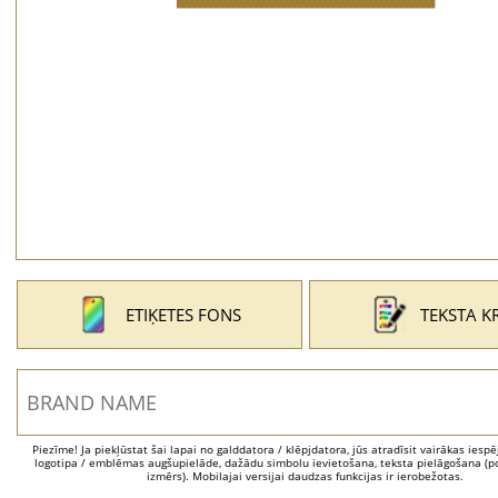
ETIĶETES FONS
TEKSTA K
Piezīme! Ja piekļūstat šai lapai no galddatora / klēpjdatora, jūs atradīsit vairākas iesp
logotipa / emblēmas augšupielāde, dažādu simbolu ievietošana, teksta pielāgošana (po
izmērs). Mobilajai versijai daudzas funkcijas ir ierobežotas.