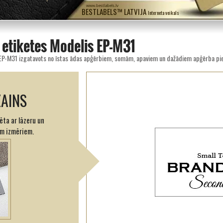
www.bestlabels.lv
BESTLABELS™ LATVIJA
Interneta veikals
 etiķetes Modelis EP-M31
 EP-M31 izgatavots no īstas ādas apģērbiem, somām, apaviem un dažādiem apģērba p
ZAINS
ēta ar lāzeru un
em izmēriem.