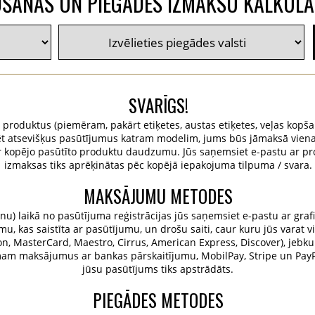
ŠANAS UN PIEGĀDES IZMAKSU KALKUL
SVARĪGS!
u produktus (piemēram, pakārt etiķetes, austas etiķetes, veļas kopša
istrēt atsevišķus pasūtījumus katram modelim, jums būs jāmaksā vie
r kopējo pasūtīto produktu daudzumu. Jūs saņemsiet e-pastu ar pr
izmaksas tiks aprēķinātas pēc kopējā iepakojuma tilpuma / svara.
MAKSĀJUMU METODES
u) laikā no pasūtījuma reģistrācijas jūs saņemsiet e-pastu ar grafi
, kas saistīta ar pasūtījumu, un drošu saiti, caur kuru jūs varat v
tron, MasterCard, Maestro, Cirrus, American Express, Discover), jebku
emam maksājumus ar bankas pārskaitījumu, MobilPay, Stripe un Pa
jūsu pasūtījums tiks apstrādāts.
PIEGĀDES METODES