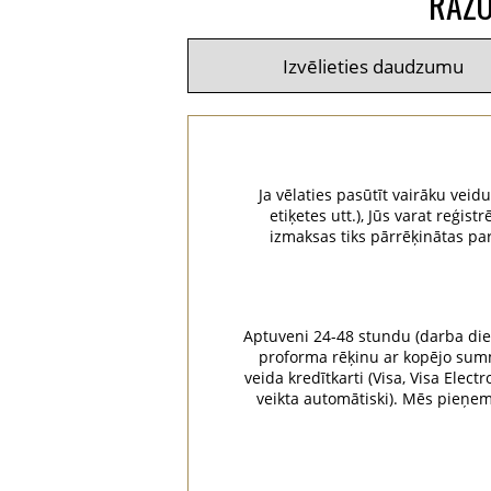
RAŽO
Ja vēlaties pasūtīt vairāku veid
etiķetes utt.), Jūs varat reģ
izmaksas tiks pārrēķinātas pa
Aptuveni 24-48 stundu (darba dien
proforma rēķinu ar kopējo summu
veida kredītkarti (Visa, Visa Elec
veikta automātiski). Mēs pieņ