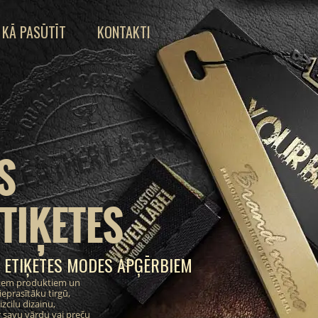
KĀ PASŪTĪT
KONTAKTI
S
TIĶETES
 ETIĶETES MODES APĢĒRBIEM
ajiem produktiem un
eprasītāku tirgū,
zcilu dizainu,
 savu vārdu vai preču