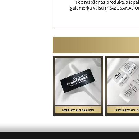
Pēc ražošanas produktus iepak
galamērķa valsti ("RAŽOŠANAS U
Apdrukātas auduma etiķetes
Tekstila kopšanas et