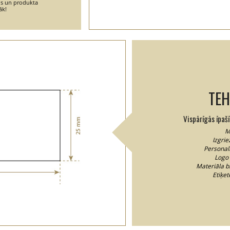
ins un produkta
āk!
TEH
Vispārīgās īpaš
M
Izgrie
Personal
Logo 
Materiāla b
Etiķe