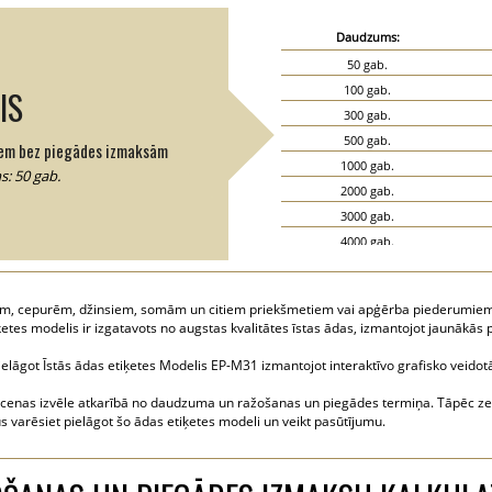
Daudzums:
50 gab.
100 gab.
IS
300 gab.
500 gab.
em bez piegādes izmaksām
1000 gab.
: 50 gab.
2000 gab.
3000 gab.
4000 gab.
5000 gab.
, cepurēm, džinsiem, somām un citiem priekšmetiem vai apģērba piederumiem, 
ķetes modelis ir izgatavots no augstas kvalitātes īstas ādas, izmantojot jaunākā
 pielāgot Īstās ādas etiķetes Modelis EP-M31 izmantojot interaktīvo grafisko veidotā
 cenas izvēle atkarībā no daudzuma un ražošanas un piegādes termiņa. Tāpēc zemā
ūs varēsiet pielāgot šo ādas etiķetes modeli un veikt pasūtījumu.