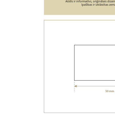
Attēls ir informatīvs, oriģinālais diza
īpašības ir izklāstītas zem