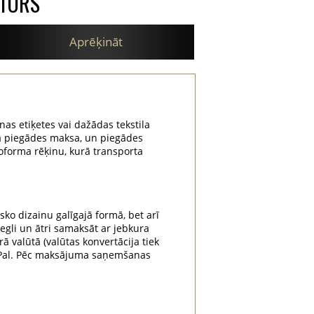
ATORS
Aprēķināt
nas etiķetes vai dažādas tekstila
na piegādes maksa, un piegādes
oforma rēķinu, kurā transporta
sko dizainu galīgajā formā, bet arī
iegli un ātri samaksāt ar jebkura
rā valūtā (valūtas konvertācija tiek
yPal. Pēc maksājuma saņemšanas