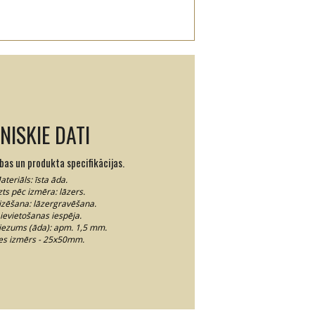
NISKIE DATI
ības un produkta specifikācijas.
ateriāls: īsta āda.
zts pēc izmēra: lāzers.
izēšana: lāzergravēšana.
ievietošanas iespēja.
iezums (āda): apm. 1,5 mm.
tes izmērs - 25x50mm.