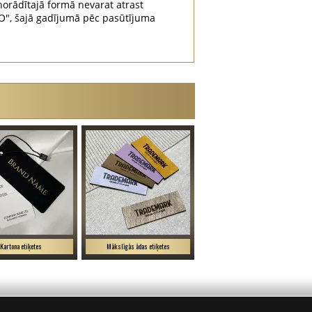
orādītajā formā nevarat atrast
", šajā gadījumā pēc pasūtījuma
Kartona etiķetes
Mākslīgās ādas etiķetes