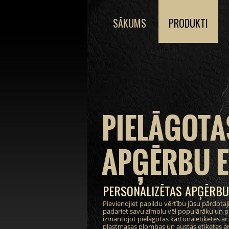
SĀKUMS
PRODUKTI
PIELĀGOTA
APĢĒRBU E
PERSONALIZĒTAS APĢĒRBU
Pievienojiet papildu vērtību jūsu pārdot
padariet savu zīmolu vēl populārāku un pi
izmantojot pielāgotas kartona etiķetes ar i
plastmasas plombas un austas etiķetes ar