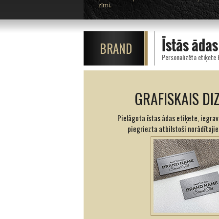
zīmi.
Īstās ādas
BRAND
Personalizēta etiķete
GRAFISKAIS DI
Pielāgota īstas ādas etiķete, iegrav
piegriezta atbilstoši norādītaji