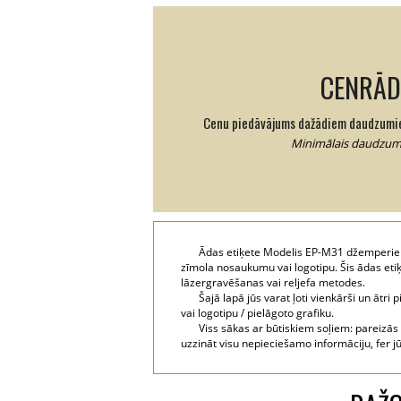
CENRĀD
Cenu piedāvājums dažādiem daudzumi
Minimālais daudzums
Ādas etiķete Modelis EP-M31 džemperiem
zīmola nosaukumu vai logotipu. Šis ādas eti
lāzergravēšanas vai reljefa metodes.
Šajā lapā jūs varat ļoti vienkārši un ātri
vai logotipu / pielāgoto grafiku.
Viss sākas ar būtiskiem soļiem: pareizās
uzzināt visu nepieciešamo informāciju, fer j