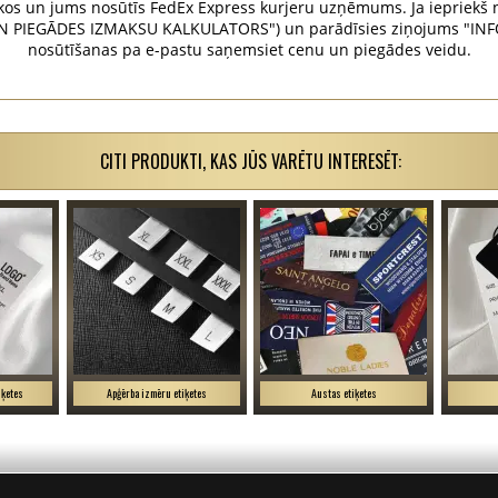
os un jums nosūtīs FedEx Express kurjeru uzņēmums. Ja iepriekš n
N PIEGĀDES IZMAKSU KALKULATORS") un parādīsies ziņojums "INFO
nosūtīšanas pa e-pastu saņemsiet cenu un piegādes veidu.
CITI PRODUKTI, KAS JŪS VARĒTU INTERESĒT:
iķetes
Apģērba izmēru etiķetes
Austas etiķetes