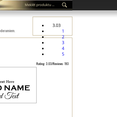
3.03
iederumiem.
1
2
3
4
5
Rating: 3.03/Reviews: 193