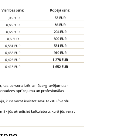
Vienības cena:
Kopējā cena:
1,06 EUR
53 EUR
0,86 EUR
86 EUR
0,68 EUR
204 EUR
0,6 EUR
300 EUR
0,531 EUR
531 EUR
0,455 EUR
910 EUR
0,426 EUR
1 278 EUR
0,413 EUR
1 652 EUR
0,405 EUR
2 025 EUR
kas personalizēti ar lāzergravējumu ar
s paaudzes aprīkojumu un profesionālas
ju, kurā varat ievietot savu tekstu / vārdu
k jūs atradīsiet kalkulatoru, kurā jūs varat