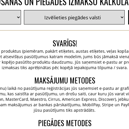
ŠANAS UN PIEGĀDES IZMAKSU KALKUL
SVARĪGS!
u produktus (piemēram, pakārt etiķetes, austas etiķetes, veļas kopša
istrēt atsevišķus pasūtījumus katram modelim, jums būs jāmaksā vie
r kopējo pasūtīto produktu daudzumu. Jūs saņemsiet e-pastu ar pr
izmaksas tiks aprēķinātas pēc kopējā iepakojuma tilpuma / svara.
MAKSĀJUMU METODES
u) laikā no pasūtījuma reģistrācijas jūs saņemsiet e-pastu ar grafi
, kas saistīta ar pasūtījumu, un drošu saiti, caur kuru jūs varat v
tron, MasterCard, Maestro, Cirrus, American Express, Discover), jebku
emam maksājumus ar bankas pārskaitījumu, MobilPay, Stripe un Pa
jūsu pasūtījums tiks apstrādāts.
PIEGĀDES METODES