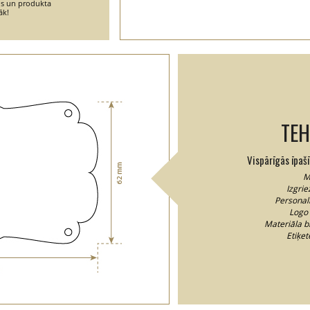
ins un produkta
āk!
TEH
Vispārīgās īpaš
M
Izgrie
Personal
Logo 
Materiāla b
Etiķe