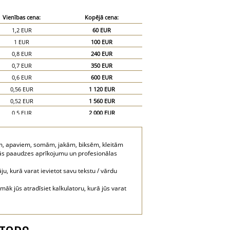
Vienības cena:
Kopējā cena:
1,2 EUR
60 EUR
1 EUR
100 EUR
0,8 EUR
240 EUR
0,7 EUR
350 EUR
0,6 EUR
600 EUR
0,56 EUR
1 120 EUR
0,52 EUR
1 560 EUR
0,5 EUR
2 000 EUR
0,48 EUR
2 400 EUR
m, apaviem, somām, jakām, biksēm, kleitām
ākās paaudzes aprīkojumu un profesionālas
ju, kurā varat ievietot savu tekstu / vārdu
k jūs atradīsiet kalkulatoru, kurā jūs varat