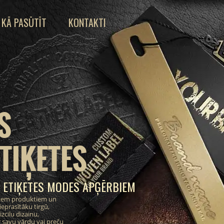
KĀ PASŪTĪT
KONTAKTI
S
TIĶETES
 ETIĶETES MODES APĢĒRBIEM
ajiem produktiem un
eprasītāku tirgū,
zcilu dizainu,
 savu vārdu vai preču