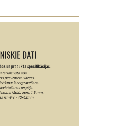
NISKIE DATI
ības un produkta specifikācijas.
ateriāls: īsta āda.
zts pēc izmēra: lāzers.
izēšana: lāzergravēšana.
ievietošanas iespēja.
iezums (āda): apm. 1,5 mm.
tes izmērs - 40x62mm.