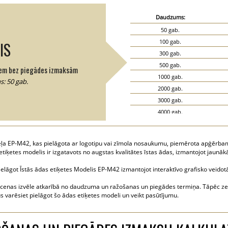
Daudzums:
50 gab.
100 gab.
IS
300 gab.
500 gab.
em bez piegādes izmaksām
1000 gab.
: 50 gab.
2000 gab.
3000 gab.
4000 gab.
5000 gab.
eļa EP-M42, kas pielāgota ar logotipu vai zīmola nosaukumu, piemērota apģērba
tiķetes modelis ir izgatavots no augstas kvalitātes īstas ādas, izmantojot jaun
 pielāgot Īstās ādas etiķetes Modelis EP-M42 izmantojot interaktīvo grafisko veidotā
 cenas izvēle atkarībā no daudzuma un ražošanas un piegādes termiņa. Tāpēc zemā
ūs varēsiet pielāgot šo ādas etiķetes modeli un veikt pasūtījumu.