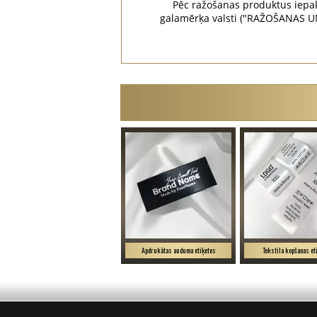
Pēc ražošanas produktus iepak
galamērķa valsti ("RAŽOŠANAS U
Apdrukātas auduma etiķetes
Tekstila kopšanas et