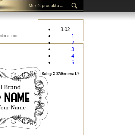
3.02
iederumiem.
1
2
3
4
5
Rating: 3.02/Reviews: 179