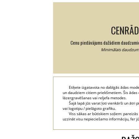
CENRĀD
Cenu piedāvājums dažādiem daudzumi
Minimālais daudzums
Etiķete izgatavota no dabīgās ādas mod
un daudziem citiem priekšmetiem. Šis ādas e
lāzergravēšanas vai reljefa metodes.
Šajā lapā jūs varat ļoti vienkārši un ātri
vai logotipu / pielāgoto grafiku.
Viss sākas ar būtiskiem soļiem: pareizās
uzzināt visu nepieciešamo informāciju, fer j