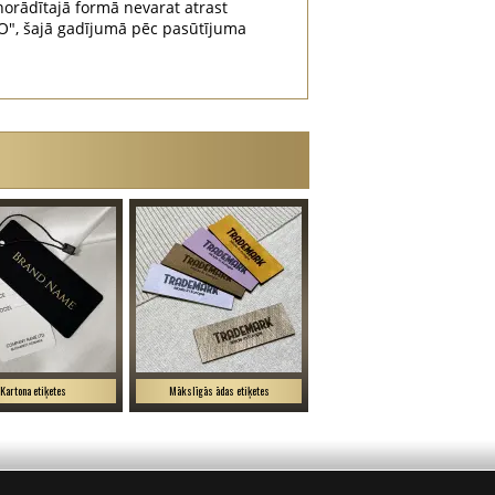
orādītajā formā nevarat atrast
", šajā gadījumā pēc pasūtījuma
Kartona etiķetes
Mākslīgās ādas etiķetes