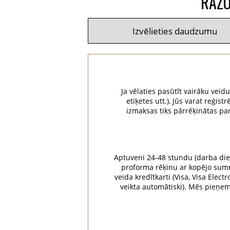
RAŽO
Ja vēlaties pasūtīt vairāku veid
etiķetes utt.), Jūs varat reģ
izmaksas tiks pārrēķinātas pa
Aptuveni 24-48 stundu (darba dien
proforma rēķinu ar kopējo summu
veida kredītkarti (Visa, Visa Elec
veikta automātiski). Mēs pieņ