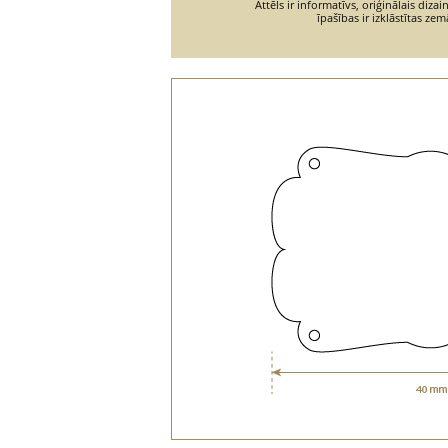
Attēls ir informatīvs, oriģinālais diza
īpašības ir izklāstītas zem