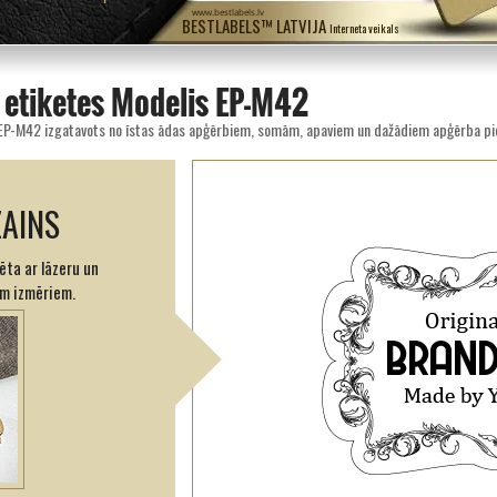
www.bestlabels.lv
BESTLABELS™ LATVIJA
Interneta veikals
 etiķetes Modelis EP-M42
e EP-M42 izgatavots no īstas ādas apģērbiem, somām, apaviem un dažādiem apģērba p
ZAINS
ēta ar lāzeru un
em izmēriem.