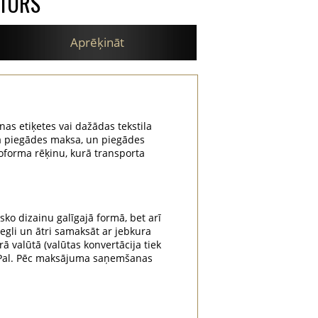
ATORS
Aprēķināt
nas etiķetes vai dažādas tekstila
na piegādes maksa, un piegādes
oforma rēķinu, kurā transporta
sko dizainu galīgajā formā, bet arī
iegli un ātri samaksāt ar jebkura
rā valūtā (valūtas konvertācija tiek
yPal. Pēc maksājuma saņemšanas