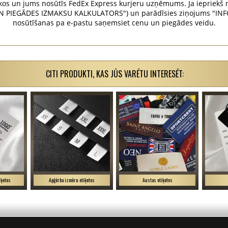
os un jums nosūtīs FedEx Express kurjeru uzņēmums. Ja iepriekš n
N PIEGĀDES IZMAKSU KALKULATORS") un parādīsies ziņojums "INFO
nosūtīšanas pa e-pastu saņemsiet cenu un piegādes veidu.
CITI PRODUKTI, KAS JŪS VARĒTU INTERESĒT:
iķetes
Apģērba izmēru etiķetes
Austas etiķetes