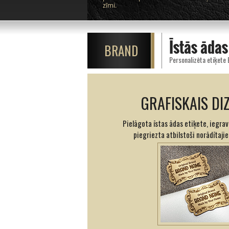
zīmi.
Īstās ādas
BRAND
Personalizēta etiķet
GRAFISKAIS DI
Pielāgota īstas ādas etiķete, iegrav
piegriezta atbilstoši norādītaji