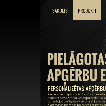
SĀKUMS
PRODUKTI
PIELĀGOTA
APĢĒRBU E
PERSONALIZĒTAS APĢĒRBU
Pievienojiet papildu vērtību jūsu pārdot
padariet savu zīmolu vēl populārāku un pi
izmantojot pielāgotas kartona etiķetes ar i
plastmasas plombas un austas etiķetes ar