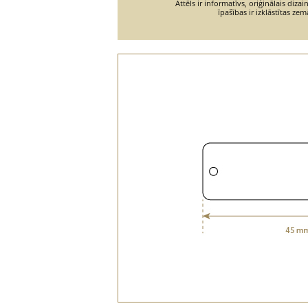
Attēls ir informatīvs, oriģinālais diza
īpašības ir izklāstītas zem