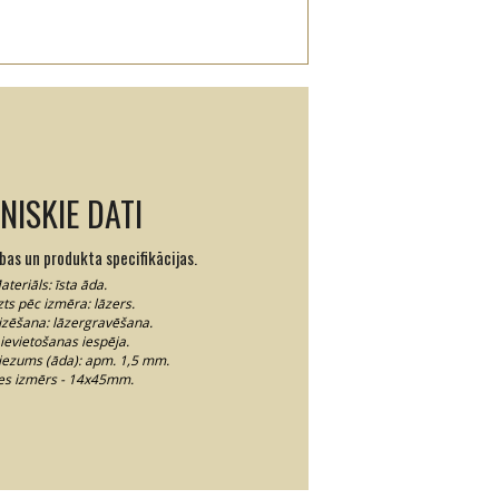
NISKIE DATI
ības un produkta specifikācijas.
ateriāls: īsta āda.
zts pēc izmēra: lāzers.
izēšana: lāzergravēšana.
ievietošanas iespēja.
iezums (āda): apm. 1,5 mm.
tes izmērs - 14x45mm.