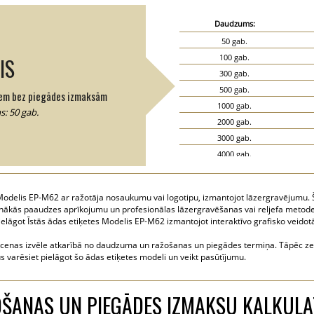
Daudzums:
50 gab.
100 gab.
IS
300 gab.
500 gab.
em bez piegādes izmaksām
1000 gab.
: 50 gab.
2000 gab.
3000 gab.
4000 gab.
5000 gab.
odelis EP-M62 ar ražotāja nosaukumu vai logotipu, izmantojot lāzergravējumu. Ši
aunākās paaudzes aprīkojumu un profesionālas lāzergravēšanas vai reljefa metode
 pielāgot Īstās ādas etiķetes Modelis EP-M62 izmantojot interaktīvo grafisko veidotā
 cenas izvēle atkarībā no daudzuma un ražošanas un piegādes termiņa. Tāpēc zemā
ūs varēsiet pielāgot šo ādas etiķetes modeli un veikt pasūtījumu.
ŠANAS UN PIEGĀDES IZMAKSU KALKUL