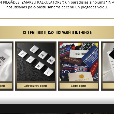
N PIEGĀDES IZMAKSU KALKULATORS") un parādīsies ziņojums "INFO
nosūtīšanas pa e-pastu saņemsiet cenu un piegādes veidu.
CITI PRODUKTI, KAS JŪS VARĒTU INTERESĒT:
iķetes
Apģērba izmēru etiķetes
Austas etiķetes