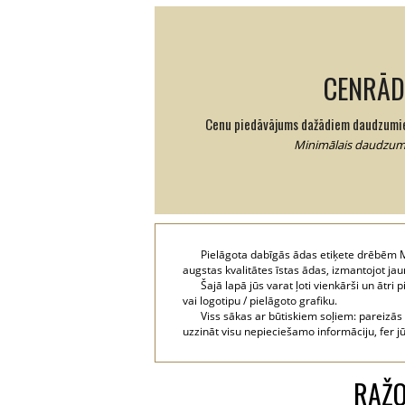
CENRĀD
Cenu piedāvājums dažādiem daudzumi
Minimālais daudzums
Pielāgota dabīgās ādas etiķete drēbēm M
augstas kvalitātes īstas ādas, izmantojot j
Šajā lapā jūs varat ļoti vienkārši un ātri
vai logotipu / pielāgoto grafiku.
Viss sākas ar būtiskiem soļiem: pareizās
uzzināt visu nepieciešamo informāciju, fer j
RAŽO