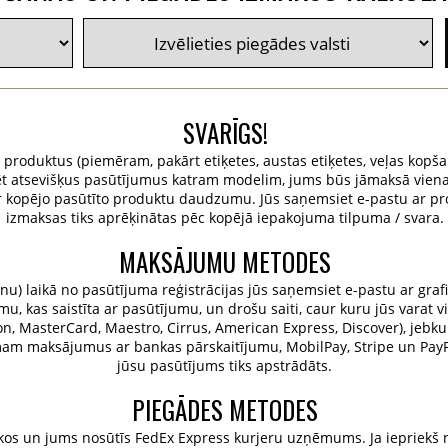
SVARĪGS!
u produktus (piemēram, pakārt etiķetes, austas etiķetes, veļas kopša
istrēt atsevišķus pasūtījumus katram modelim, jums būs jāmaksā vie
r kopējo pasūtīto produktu daudzumu. Jūs saņemsiet e-pastu ar pr
izmaksas tiks aprēķinātas pēc kopējā iepakojuma tilpuma / svara.
MAKSĀJUMU METODES
u) laikā no pasūtījuma reģistrācijas jūs saņemsiet e-pastu ar grafi
, kas saistīta ar pasūtījumu, un drošu saiti, caur kuru jūs varat v
tron, MasterCard, Maestro, Cirrus, American Express, Discover), jebku
emam maksājumus ar bankas pārskaitījumu, MobilPay, Stripe un Pa
jūsu pasūtījums tiks apstrādāts.
PIEGĀDES METODES
os un jums nosūtīs FedEx Express kurjeru uzņēmums. Ja iepriekš n