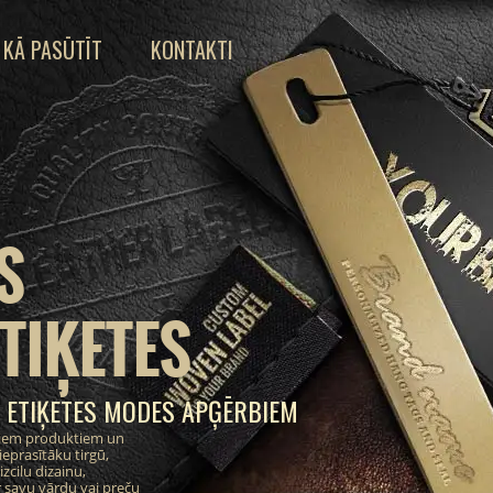
KĀ PASŪTĪT
KONTAKTI
S
TIĶETES
 ETIĶETES MODES APĢĒRBIEM
ajiem produktiem un
eprasītāku tirgū,
zcilu dizainu,
 savu vārdu vai preču