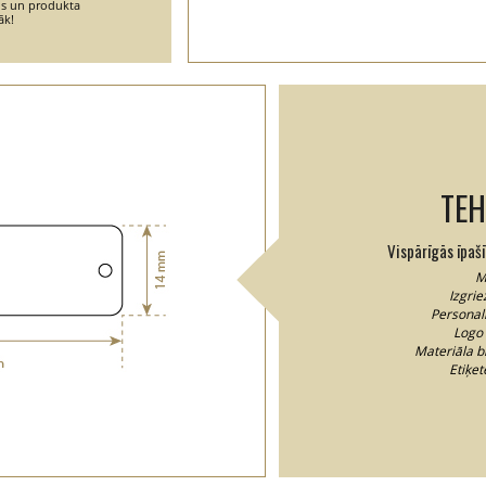
ins un produkta
āk!
TEH
Vispārīgās īpaš
M
Izgrie
Personal
Logo 
Materiāla b
Etiķe