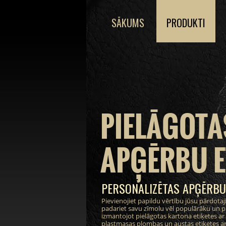
SĀKUMS
PRODUKTI
PIELĀGOTA
APĢĒRBU E
PERSONALIZĒTAS APĢĒRBU
Pievienojiet papildu vērtību jūsu pārdot
padariet savu zīmolu vēl populārāku un pi
izmantojot pielāgotas kartona etiķetes ar i
plastmasas plombas un austas etiķetes ar