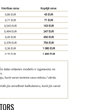
Vienības cena:
Kopējā cena:
0,86 EUR
43 EUR
0,71 EUR
71 EUR
0,543 EUR
163 EUR
0,494 EUR
247 EUR
0,45 EUR
450 EUR
0,378 EUR
756 EUR
0,36 EUR
1 080 EUR
0,35 EUR
1 400 EUR
0,34 EUR
1 700 EUR
s ādas etiķetes modelis ir izgatavots no
s.
ju, kurā varat ievietot savu tekstu / vārdu
k jūs atradīsiet kalkulatoru, kurā jūs varat
ATORS