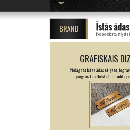
zīmi.
Īstās ādas
BRAND
Personalizēta etiķet
GRAFISKAIS DI
Pielāgota īstas ādas etiķete, iegrav
piegriezta atbilstoši norādītaji