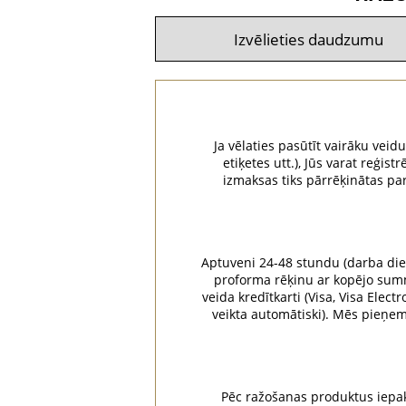
Ja vēlaties pasūtīt vairāku veid
etiķetes utt.), Jūs varat reģ
izmaksas tiks pārrēķinātas pa
Aptuveni 24-48 stundu (darba dien
proforma rēķinu ar kopējo summu
veida kredītkarti (Visa, Visa Elec
veikta automātiski). Mēs pieņ
Pēc ražošanas produktus iepak