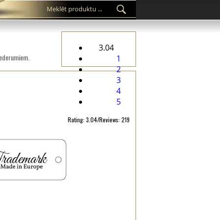
3.04
iederumiem.
1
2
3
4
5
Rating: 3.04/Reviews: 219