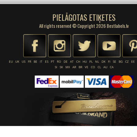
PIELĀGOTAS ETIĶETES
All rights reserved © Copyright 2026 Bestlabels.lv
EU
UK
US
FR
BE
IT
ES
PT
RO
DE
AT
CH
HU
PL
NL
DK
FI
SE
BG
CZ
EE
SI
SK
MX
AR
BR
VE
CO
CL
AU
CA