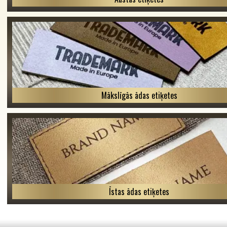
Mākslīgās ādas etiķetes
Īstas ādas etiķetes