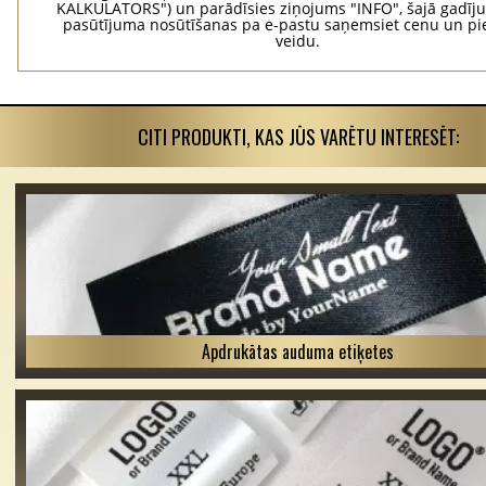
KALKULATORS") un parādīsies ziņojums "INFO", šajā gadīj
pasūtījuma nosūtīšanas pa e-pastu saņemsiet cenu un p
veidu.
CITI PRODUKTI, KAS JŪS VARĒTU INTERESĒT:
Apdrukātas auduma etiķetes