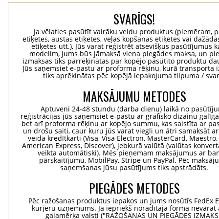
SVARĪGS!
Ja vēlaties pasūtīt vairāku veidu produktus (piemēram, p
etiķetes, austas etiķetes, veļas kopšanas etiķetes vai dažādas
etiķetes utt.), Jūs varat reģistrēt atsevišķus pasūtījumus 
modelim, jums būs jāmaksā viena piegādes maksa, un pi
izmaksas tiks pārrēķinātas par kopējo pasūtīto produktu d
Jūs saņemsiet e-pastu ar proforma rēķinu, kurā transporta
tiks aprēķinātas pēc kopējā iepakojuma tilpuma / svar
MAKSĀJUMU METODES
Aptuveni 24-48 stundu (darba dienu) laikā no pasūtīj
reģistrācijas jūs saņemsiet e-pastu ar grafisko dizainu galīg
bet arī proforma rēķinu ar kopējo summu, kas saistīta ar pa
un drošu saiti, caur kuru jūs varat viegli un ātri samaksāt a
veida kredītkarti (Visa, Visa Electron, MasterCard, Maestro,
American Express, Discover), jebkurā valūtā (valūtas konvertā
veikta automātiski). Mēs pieņemam maksājumus ar ba
pārskaitījumu, MobilPay, Stripe un PayPal. Pēc maksā
saņemšanas jūsu pasūtījums tiks apstrādāts.
PIEGĀDES METODES
Pēc ražošanas produktus iepakos un jums nosūtīs FedEx 
kurjeru uzņēmums. Ja iepriekš norādītajā formā nevarat 
galamērķa valsti ("RAŽOŠANAS UN PIEGĀDES IZMAK