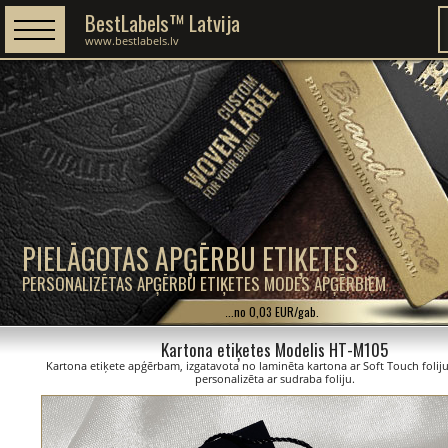
BestLabels™ Latvija
www.bestlabels.lv
PIELĀGOTAS APĢĒRBU ETIĶETES
PERSONALIZĒTAS APĢĒRBU ETIĶETES MODES APĢĒRBIEM
...no 0,03 EUR/gab.
Kartona etiķetes Modelis HT-M105
Kartona etiķete apģērbam, izgatavota no laminēta kartona ar Soft Touch foliju 
personalizēta ar sudraba foliju.