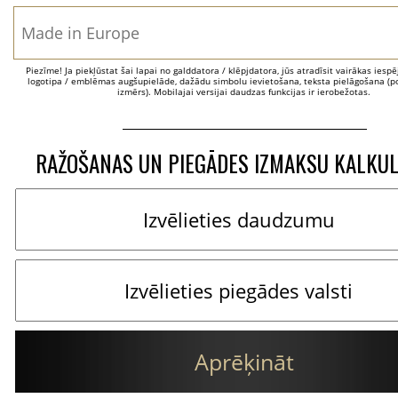
Piezīme! Ja piekļūstat šai lapai no galddatora / klēpjdatora, jūs atradīsit vairākas iesp
logotipa / emblēmas augšupielāde, dažādu simbolu ievietošana, teksta pielāgošana (po
izmērs). Mobilajai versijai daudzas funkcijas ir ierobežotas.
RAŽOŠANAS UN PIEGĀDES IZMAKSU KALKU
Aprēķināt