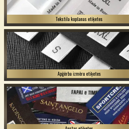
Tekstila kopšanas etiķetes
Apģērba izmēru etiķetes
Austas etiķetes