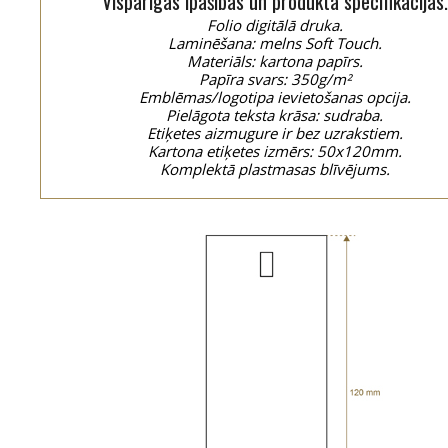
Vispārīgās īpašības un produkta specifikācijas.
Folio digitālā druka.
Laminēšana: melns Soft Touch.
Materiāls: kartona papīrs.
Papīra svars: 350g/m²
Emblēmas/logotipa ievietošanas opcija.
Pielāgota teksta krāsa: sudraba.
Etiķetes aizmugure ir bez uzrakstiem.
Kartona etiķetes izmērs: 50x120mm.
Komplektā plastmasas blīvējums.