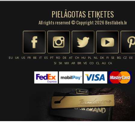
PIELĀGOTAS ETIĶETES
All rights reserved © Copyright 2026 Bestlabels.lv
EU
UK
US
FR
BE
IT
ES
PT
RO
DE
AT
CH
HU
PL
NL
DK
FI
SE
BG
CZ
EE
SI
SK
MX
AR
BR
VE
CO
CL
AU
CA