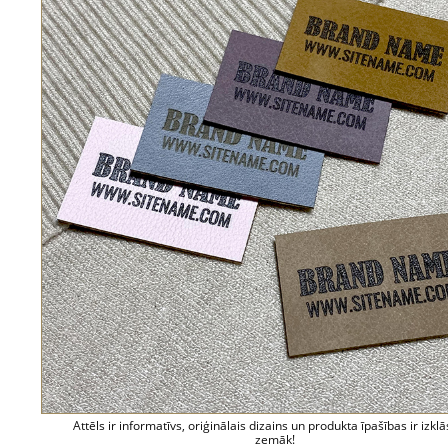
Attēls ir informatīvs, oriģinālais dizains un produkta īpašības ir izklā
zemāk!