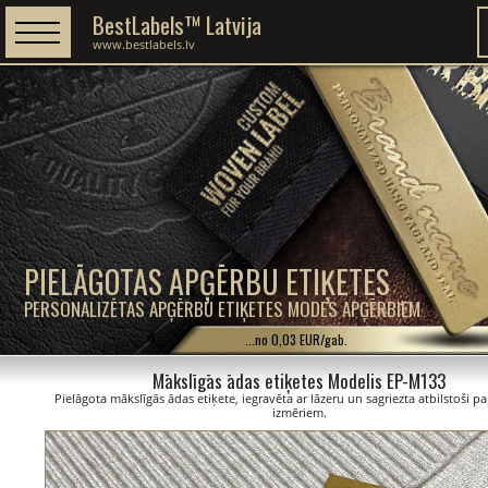
BestLabels™ Latvija
www.bestlabels.lv
PIELĀGOTAS APĢĒRBU ETIĶETES
PERSONALIZĒTAS APĢĒRBU ETIĶETES MODES APĢĒRBIEM
...no 0,03 EUR/gab.
Mākslīgās ādas etiķetes Modelis EP-M133
Pielāgota mākslīgās ādas etiķete, iegravēta ar lāzeru un sagriezta atbilstoši p
izmēriem.