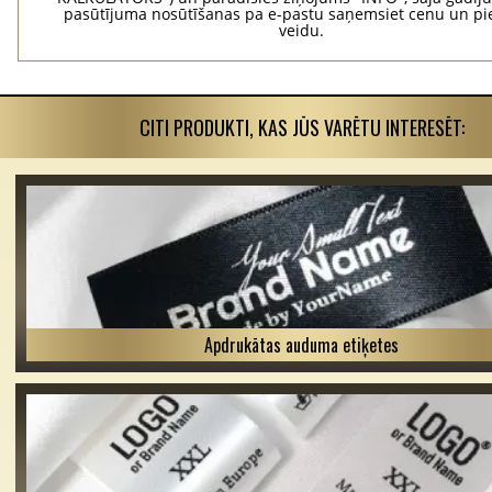
pasūtījuma nosūtīšanas pa e-pastu saņemsiet cenu un p
veidu.
CITI PRODUKTI, KAS JŪS VARĒTU INTERESĒT:
Apdrukātas auduma etiķetes