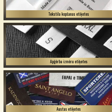
Tekstila kopšanas etiķetes
Apģērba izmēru etiķetes
Austas etiķetes