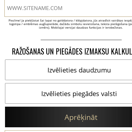
Piezīme! Ja piekļūstat šai lapai no galddatora / klēpjdatora, jūs atradīsit vairākas iesp
logotipa / emblēmas augšupielāde, dažādu simbolu ievietošana, teksta pielāgošana (po
izmērs). Mobilajai versijai daudzas funkcijas ir ierobežotas.
RAŽOŠANAS UN PIEGĀDES IZMAKSU KALKU
Aprēķināt