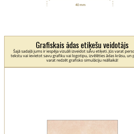
Grafiskais ādas etiķešu veidotājs
Šajā sadaļā jums ir iespēja vizuāli izveidot savu etiķeti. Jūs varat pers
tekstu vai ievietot savu grafiku vai logotipu, izvēlēties ādas krāsu, un p
varat redzēt grafisko simulāciju reāllaikā!