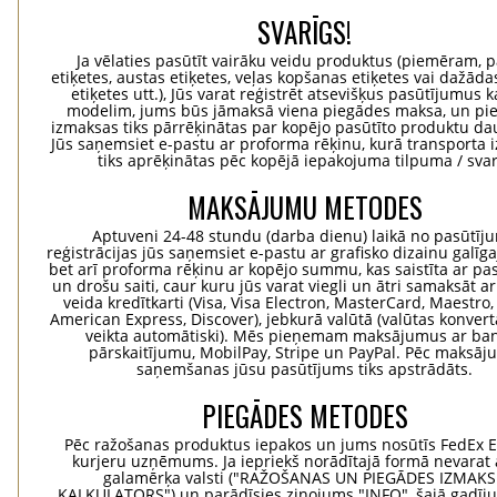
SVARĪGS!
Ja vēlaties pasūtīt vairāku veidu produktus (piemēram, p
etiķetes, austas etiķetes, veļas kopšanas etiķetes vai dažādas
etiķetes utt.), Jūs varat reģistrēt atsevišķus pasūtījumus 
modelim, jums būs jāmaksā viena piegādes maksa, un pi
izmaksas tiks pārrēķinātas par kopējo pasūtīto produktu d
Jūs saņemsiet e-pastu ar proforma rēķinu, kurā transporta
tiks aprēķinātas pēc kopējā iepakojuma tilpuma / svar
MAKSĀJUMU METODES
Aptuveni 24-48 stundu (darba dienu) laikā no pasūtīj
reģistrācijas jūs saņemsiet e-pastu ar grafisko dizainu galīg
bet arī proforma rēķinu ar kopējo summu, kas saistīta ar pa
un drošu saiti, caur kuru jūs varat viegli un ātri samaksāt a
veida kredītkarti (Visa, Visa Electron, MasterCard, Maestro,
American Express, Discover), jebkurā valūtā (valūtas konvertā
veikta automātiski). Mēs pieņemam maksājumus ar ba
pārskaitījumu, MobilPay, Stripe un PayPal. Pēc maksā
saņemšanas jūsu pasūtījums tiks apstrādāts.
PIEGĀDES METODES
Pēc ražošanas produktus iepakos un jums nosūtīs FedEx 
kurjeru uzņēmums. Ja iepriekš norādītajā formā nevarat 
galamērķa valsti ("RAŽOŠANAS UN PIEGĀDES IZMAK
KALKULATORS") un parādīsies ziņojums "INFO", šajā gadīj