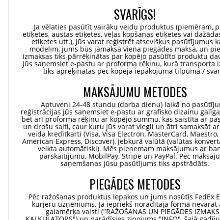
SVARĪGS!
Ja vēlaties pasūtīt vairāku veidu produktus (piemēram, p
etiķetes, austas etiķetes, veļas kopšanas etiķetes vai dažādas
etiķetes utt.), Jūs varat reģistrēt atsevišķus pasūtījumus 
modelim, jums būs jāmaksā viena piegādes maksa, un pi
izmaksas tiks pārrēķinātas par kopējo pasūtīto produktu d
Jūs saņemsiet e-pastu ar proforma rēķinu, kurā transporta
tiks aprēķinātas pēc kopējā iepakojuma tilpuma / svar
MAKSĀJUMU METODES
Aptuveni 24-48 stundu (darba dienu) laikā no pasūtīj
reģistrācijas jūs saņemsiet e-pastu ar grafisko dizainu galīg
bet arī proforma rēķinu ar kopējo summu, kas saistīta ar pa
un drošu saiti, caur kuru jūs varat viegli un ātri samaksāt a
veida kredītkarti (Visa, Visa Electron, MasterCard, Maestro,
American Express, Discover), jebkurā valūtā (valūtas konvertā
veikta automātiski). Mēs pieņemam maksājumus ar ba
pārskaitījumu, MobilPay, Stripe un PayPal. Pēc maksā
saņemšanas jūsu pasūtījums tiks apstrādāts.
PIEGĀDES METODES
Pēc ražošanas produktus iepakos un jums nosūtīs FedEx 
kurjeru uzņēmums. Ja iepriekš norādītajā formā nevarat 
galamērķa valsti ("RAŽOŠANAS UN PIEGĀDES IZMAK
KALKULATORS") un parādīsies ziņojums "INFO", šajā gadīj