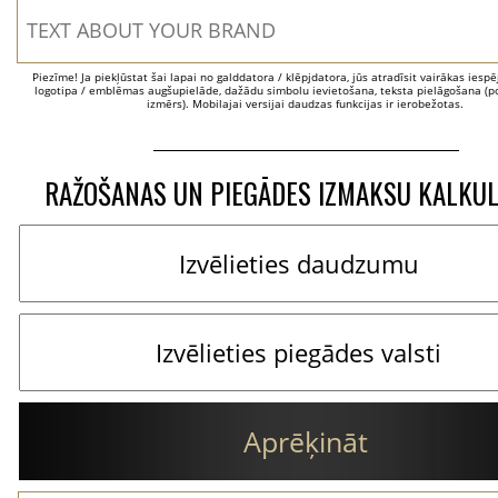
Piezīme! Ja piekļūstat šai lapai no galddatora / klēpjdatora, jūs atradīsit vairākas iesp
logotipa / emblēmas augšupielāde, dažādu simbolu ievietošana, teksta pielāgošana (po
izmērs). Mobilajai versijai daudzas funkcijas ir ierobežotas.
RAŽOŠANAS UN PIEGĀDES IZMAKSU KALKU
Aprēķināt