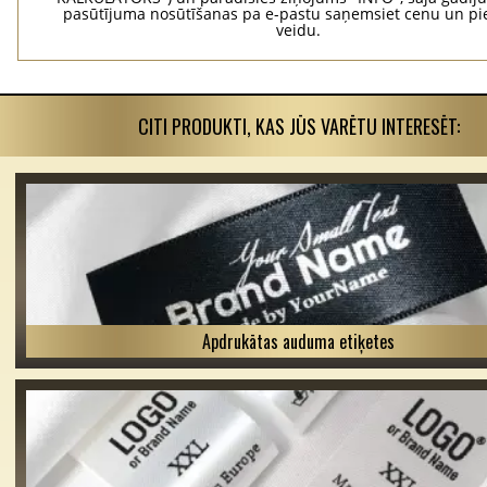
pasūtījuma nosūtīšanas pa e-pastu saņemsiet cenu un p
veidu.
CITI PRODUKTI, KAS JŪS VARĒTU INTERESĒT:
Apdrukātas auduma etiķetes