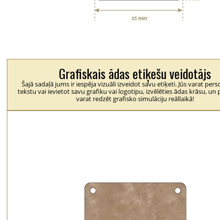
Grafiskais ādas etiķešu veidotājs
Šajā sadaļā jums ir iespēja vizuāli izveidot savu etiķeti. Jūs varat pers
tekstu vai ievietot savu grafiku vai logotipu, izvēlēties ādas krāsu, un p
varat redzēt grafisko simulāciju reāllaikā!