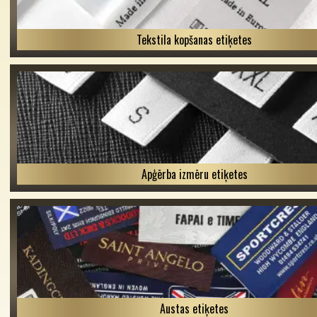
Tekstila kopšanas etiķetes
Apģērba izmēru etiķetes
Austas etiķetes