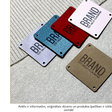
Attēls ir informatīvs, oriģinālais dizains un produkta īpašības ir izklā
zemāk!