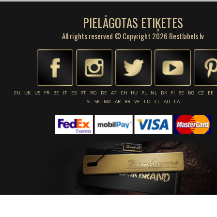
PIELĀGOTAS ETIĶETES
All rights reserved © Copyright 2026 Bestlabels.lv
EU
UK
US
FR
BE
IT
ES
PT
RO
DE
AT
CH
HU
PL
NL
DK
FI
SE
BG
CZ
EE
SI
SK
MX
AR
BR
VE
CO
CL
AU
CA