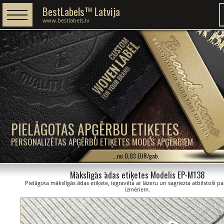
BestLabels™ Latvija
www.bestlabels.lv
PIELĀGOTAS APĢĒRBU ETIĶETES
PERSONALIZĒTAS APĢĒRBU ETIĶETES MODES APĢĒRBIEM
...no 0,03 EUR/gab.
Mākslīgās ādas etiķetes Modelis EP-M138
Pielāgota mākslīgās ādas etiķete, iegravēta ar lāzeru un sagriezta atbilstoši p
izmēriem.