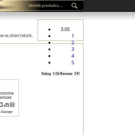
3.05
Pielāgotas etiķetes TC-M179 kas uzdrukāts uz satīna auduma, kas piemērots apģērbam, apģērba aksesuāriem un citiem tekstilizstrādājumiem.
1
2
3
4
5
Rating: 3.05/Reviews: 241