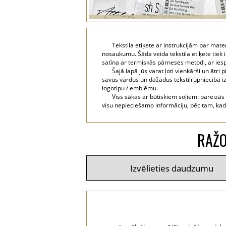
Tekstila etiķete ar instrukcijām par mat
nosaukumu. Šāda veida tekstila etiķete tiek 
satīna ar termiskās pārneses metodi, ar ies
Šajā lapā jūs varat ļoti vienkārši un ātr
savus vārdus un dažādus tekstilrūpniecībā izma
logotipu / emblēmu.
Viss sākas ar būtiskiem soļiem: pareizās
visu nepieciešamo informāciju, pēc tam, kad v
RAŽO