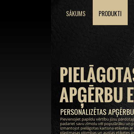
SĀKUMS
PRODUKTI
PIELĀGOTA
APĢĒRBU E
PERSONALIZĒTAS APĢĒRBU
Pievienojiet papildu vērtību jūsu pārdot
padariet savu zīmolu vēl populārāku un pi
izmantojot pielāgotas kartona etiķetes ar i
plastmasas plombas un austas etiķetes ar