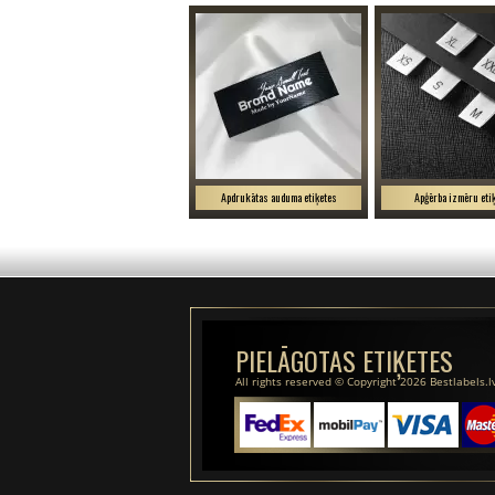
Apdrukātas auduma etiķetes
Apģērba izmēru eti
PIELĀGOTAS ETIĶETES
All rights reserved © Copyright 2026 Bestlabels.l