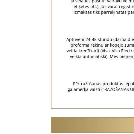
Ja vēlaties pasūtīt vairāku veid
etiķetes utt.), Jūs varat reģ
izmaksas tiks pārrēķinātas pa
Aptuveni 24-48 stundu (darba dien
proforma rēķinu ar kopējo summu
veida kredītkarti (Visa, Visa Elec
veikta automātiski). Mēs pieņ
Pēc ražošanas produktus iepak
galamērķa valsti ("RAŽOŠANAS U