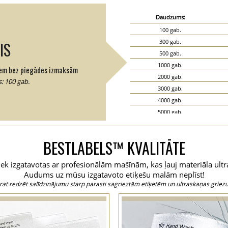
Daudzums:
100 gab.
300 gab.
IS
500 gab.
1000 gab.
em bez piegādes izmaksām
2000 gab.
: 100 gab.
3000 gab.
4000 gab.
5000 gab.
6000 gab.
7000 gab.
BESTLABELS™ KVALITĀTE
8000 gab.
9000 gab.
 tiek izgatavotas ar profesionālām mašīnām, kas ļauj materiāla ultr
10000 gab.
Audums uz mūsu izgatavoto etiķešu malām neplīst!
15000 gab.
rat redzēt salīdzinājumu starp parasti sagrieztām etiķetēm un ultraskaņas griez
20000 gab.