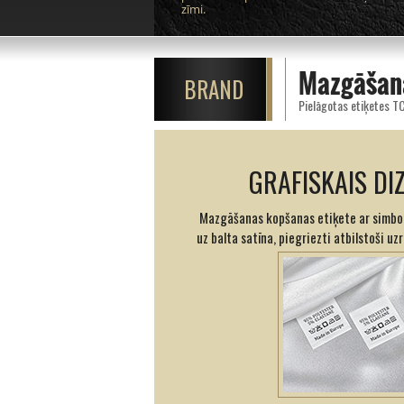
zīmi.
Mazgāšana
BRAND
GRAFISKAIS DI
Mazgāšanas kopšanas etiķete ar simbol
uz balta satīna, piegriezti atbilstoši uz