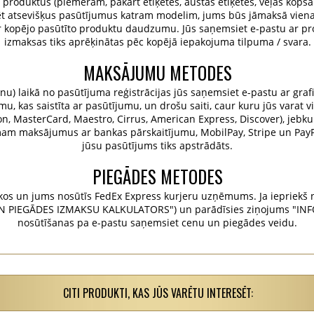
u produktus (piemēram, pakārt etiķetes, austas etiķetes, veļas kopša
istrēt atsevišķus pasūtījumus katram modelim, jums būs jāmaksā vie
r kopējo pasūtīto produktu daudzumu. Jūs saņemsiet e-pastu ar pr
izmaksas tiks aprēķinātas pēc kopējā iepakojuma tilpuma / svara.
MAKSĀJUMU METODES
u) laikā no pasūtījuma reģistrācijas jūs saņemsiet e-pastu ar grafi
, kas saistīta ar pasūtījumu, un drošu saiti, caur kuru jūs varat v
tron, MasterCard, Maestro, Cirrus, American Express, Discover), jebku
emam maksājumus ar bankas pārskaitījumu, MobilPay, Stripe un Pa
jūsu pasūtījums tiks apstrādāts.
PIEGĀDES METODES
os un jums nosūtīs FedEx Express kurjeru uzņēmums. Ja iepriekš n
N PIEGĀDES IZMAKSU KALKULATORS") un parādīsies ziņojums "INFO
nosūtīšanas pa e-pastu saņemsiet cenu un piegādes veidu.
CITI PRODUKTI, KAS JŪS VARĒTU INTERESĒT: