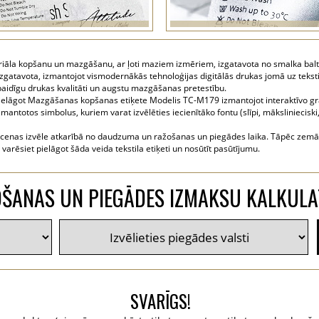
eriāla kopšanu un mazgāšanu, ar ļoti maziem izmēriem, izgatavota no smalka balt
izgatavota, izmantojot vismodernākās tehnoloģijas digitālās drukas jomā uz tekstil
paidīgu drukas kvalitāti un augstu mazgāšanas pretestību.
i pielāgot Mazgāšanas kopšanas etiķete Modelis TC-M179 izmantojot interaktīvo graf
ntotos simbolus, kuriem varat izvēlēties iecienītāko fontu (slīpi, mākslinieciski, r
 cenas izvēle atkarībā no daudzuma un ražošanas un piegādes laika. Tāpēc zemāk j
arēsiet pielāgot šāda veida tekstila etiķeti un nosūtīt pasūtījumu.
ŠANAS UN PIEGĀDES IZMAKSU KALKUL
SVARĪGS!