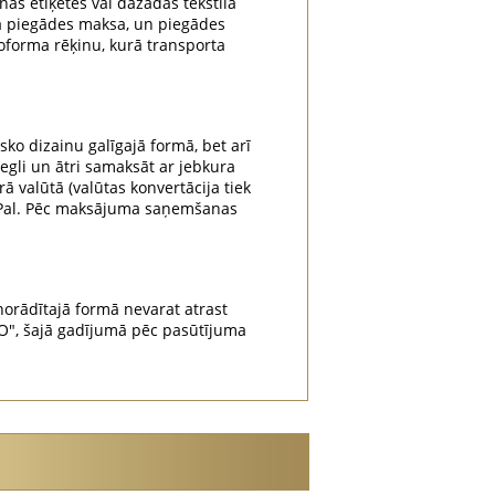
nas etiķetes vai dažādas tekstila
na piegādes maksa, un piegādes
oforma rēķinu, kurā transporta
sko dizainu galīgajā formā, bet arī
iegli un ātri samaksāt ar jebkura
rā valūtā (valūtas konvertācija tiek
yPal. Pēc maksājuma saņemšanas
orādītajā formā nevarat atrast
", šajā gadījumā pēc pasūtījuma