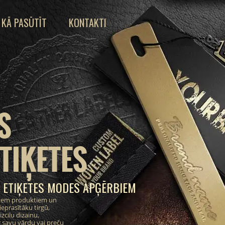
KĀ PASŪTĪT
KONTAKTI
S
TIĶETES
 ETIĶETES MODES APĢĒRBIEM
ajiem produktiem un
eprasītāku tirgū,
zcilu dizainu,
 savu vārdu vai preču