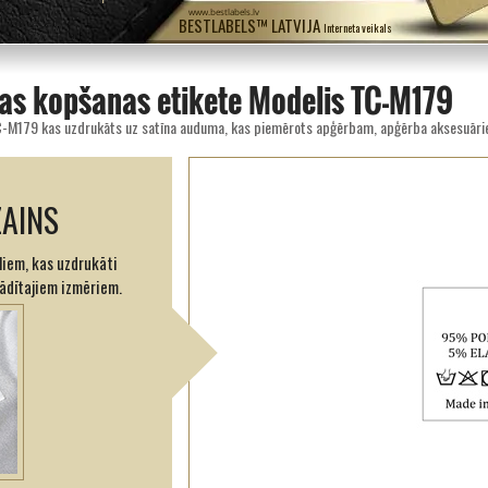
www.bestlabels.lv
BESTLABELS™ LATVIJA
Interneta veikals
s kopšanas etiķete Modelis TC-M179
ZAINS
iem, kas uzdrukāti
rādītajiem izmēriem.