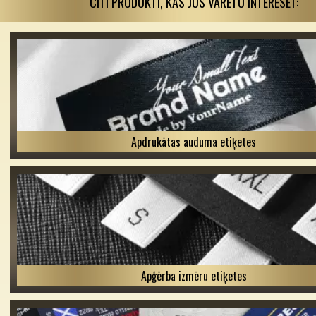
CITI PRODUKTI, KAS JŪS VARĒTU INTERESĒT:
Apdrukātas auduma etiķetes
Apģērba izmēru etiķetes