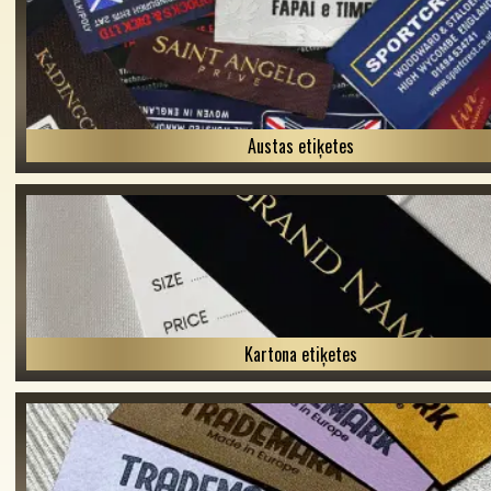
Austas etiķetes
Kartona etiķetes