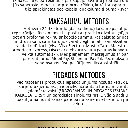
izmaksas tiks pārrēķinātas par kopējo pasūtīto produktu d
Jūs saņemsiet e-pastu ar proforma rēķinu, kurā transporta
tiks aprēķinātas pēc kopējā iepakojuma tilpuma / svar
MAKSĀJUMU METODES
Aptuveni 24-48 stundu (darba dienu) laikā no pasūtīj
reģistrācijas jūs saņemsiet e-pastu ar grafisko dizainu galīg
bet arī proforma rēķinu ar kopējo summu, kas saistīta ar pa
un drošu saiti, caur kuru jūs varat viegli un ātri samaksāt a
veida kredītkarti (Visa, Visa Electron, MasterCard, Maestro,
American Express, Discover), jebkurā valūtā (valūtas konvertā
veikta automātiski). Mēs pieņemam maksājumus ar ba
pārskaitījumu, MobilPay, Stripe un PayPal. Pēc maksā
saņemšanas jūsu pasūtījums tiks apstrādāts.
PIEGĀDES METODES
Pēc ražošanas produktus iepakos un jums nosūtīs FedEx 
kurjeru uzņēmums. Ja iepriekš norādītajā formā nevarat 
galamērķa valsti ("RAŽOŠANAS UN PIEGĀDES IZMAK
KALKULATORS") un parādīsies ziņojums "INFO", šajā gadīj
pasūtījuma nosūtīšanas pa e-pastu saņemsiet cenu un p
veidu.