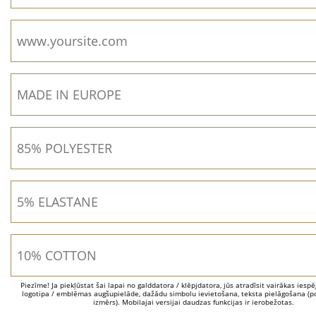
Piezīme! Ja piekļūstat šai lapai no galddatora / klēpjdatora, jūs atradīsit vairākas iesp
logotipa / emblēmas augšupielāde, dažādu simbolu ievietošana, teksta pielāgošana (po
izmērs). Mobilajai versijai daudzas funkcijas ir ierobežotas.