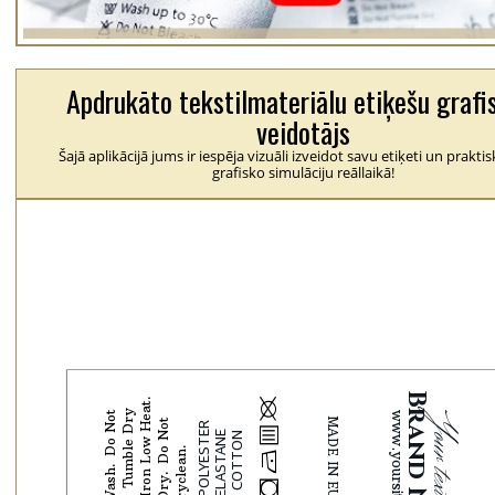
Apdrukāto tekstilmateriālu etiķešu grafi
veidotājs
Šajā aplikācijā jums ir iespēja vizuāli izveidot savu etiķeti un praktis
grafisko simulāciju reāllaikā!
U
Iron Low Heat
T
u
m
b
l
e
D
r
y
N
o
r
m
a
D
o
N
o
t
B
l
e
a
c
D
o
N
o
t
D
r
y
c
l
e
a
b
n
N
j