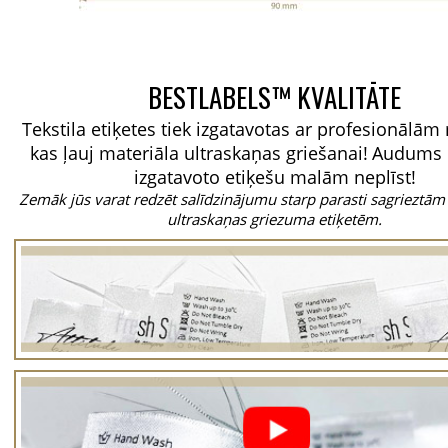
BESTLABELS™ KVALITĀTE
Tekstila etiķetes tiek izgatavotas ar profesionālā
kas ļauj materiāla ultraskaņas griešanai!
Audums 
izgatavoto etiķešu malām neplīst!
Zemāk jūs varat redzēt salīdzinājumu starp parasti sagrieztām
ultraskaņas griezuma etiķetēm.