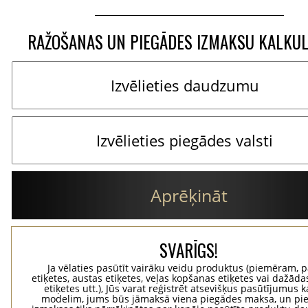
RAŽOŠANAS UN PIEGĀDES IZMAKSU KALKU
Aprēķināt
SVARĪGS!
Ja vēlaties pasūtīt vairāku veidu produktus (piemēram, p
etiķetes, austas etiķetes, veļas kopšanas etiķetes vai dažādas
etiķetes utt.), Jūs varat reģistrēt atsevišķus pasūtījumus 
modelim, jums būs jāmaksā viena piegādes maksa, un pi