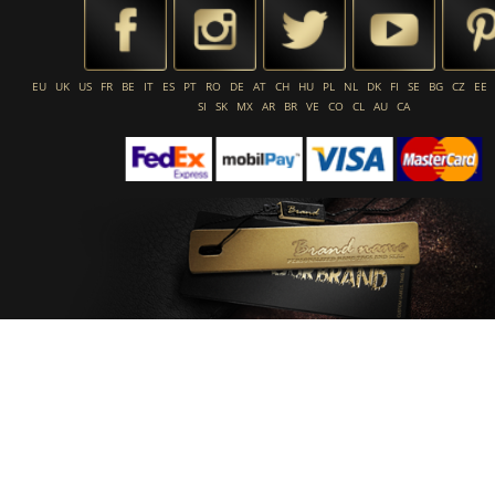
EU
UK
US
FR
BE
IT
ES
PT
RO
DE
AT
CH
HU
PL
NL
DK
FI
SE
BG
CZ
EE
SI
SK
MX
AR
BR
VE
CO
CL
AU
CA