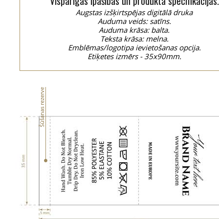
Vispārīgās īpašības un produkta specifikācijas.
Augstas izšķirtspējas digitālā druka
Auduma veids: satīns.
Auduma krāsa: balta.
Teksta krāsa: melna.
Emblēmas/logotipa ievietošanas opcija.
Etiķetes izmērs - 35x90mm.
Šūšanas rezerve