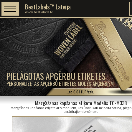
BestLabels™ Latvija
www.bestlabels.lv
PIELĀGOTAS APĢĒRBU ETIĶETES
PERSONALIZĒTAS APĢĒRBU ETIĶETES MODES APĢĒRBIEM
...no 0,03 EUR/gab.
Mazgāšanas kopšanas etiķete Modelis TC-M338
Mazgāšanas kopšanas etiķete ar simboliem, kas uzdrukāti uz balta satīna, piegriez
uzrādītajiem izmēriem.